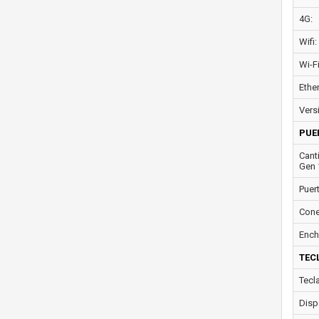
4G:
Wifi:
Wi-F
Ether
Vers
PUE
Cant
Gen 
Puer
Cone
Ench
TEC
Tecl
Disp