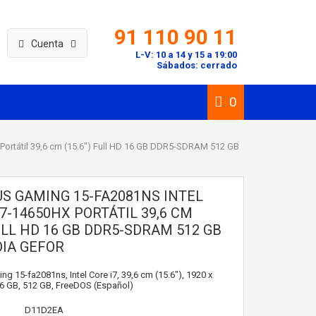
91 110 90 11
Cuenta
L-V: 10 a 14 y 15 a 19:00
Sábados: cerrado
0
 Portátil 39,6 cm (15.6") Full HD 16 GB DDR5-SDRAM 512 GB
US GAMING 15-FA2081NS INTEL
I7-14650HX PORTÁTIL 39,6 CM
FULL HD 16 GB DDR5-SDRAM 512 GB
DIA GEFOR
g 15-fa2081ns, Intel Core i7, 39,6 cm (15.6"), 1920 x
16 GB, 512 GB, FreeDOS (Español)
D11D2EA