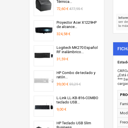
Térmica...
72,60 €
477,95 €
Inform
ser d
Proyector Acer X1229HP
la máx
de alcance...
324,58 €
Logitech MK270 Español
FICH
RF inalámbrico...
31,59 €
Estad
CARG
HP Combo de teclado y
¿Está 
ratón...
*** Se
cargad
39,00 €
59,29 €
PRO
L-Link LL-KB-816-COMBO
teclado USB...
Fami
9,00 €
Mode
Frec
HP Teclado USB Slim
Business