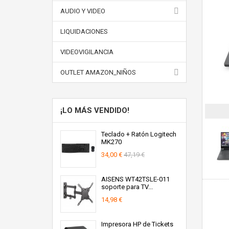
AUDIO Y VIDEO
LIQUIDACIONES
VIDEOVIGILANCIA
OUTLET AMAZON_NIÑOS
¡LO MÁS VENDIDO!
Teclado + Ratón Logitech
MK270
34,00 €
47,19 €
AISENS WT42TSLE-011
soporte para TV...
14,98 €
Impresora HP de Tickets