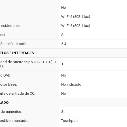
No
Wi-Fi 6 (802.11ax)
i estándares:
Wi-Fi 6 (802.11ax)
net:
Si
ión de Bluetooth:
5.4
RTOS E INTERFACES
idad de puertos tipo C USB 3.0 (3.1
1
1):
to DVI:
No
ctor base:
No indicado
ufe de entrada de CC:
No
LADO
ado numérico:
Si
ositivo apuntador:
Touchpad