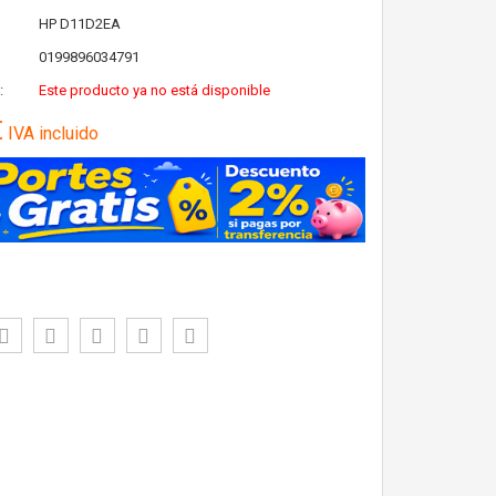
HP
D11D2EA
0199896034791
:
Este producto ya no está disponible
€
IVA incluido