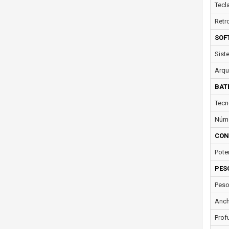
Tecl
Retr
SOF
Sist
Arqu
BAT
Tecn
Núme
CON
Pote
PES
Peso
Anch
Prof