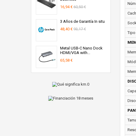
Núme
16,94 €
60,50 €
Cach
3 Años de Garantía In situ
Sock
48,40 €
93,17 €
Tipo
MEM
Metal USB-C Nano Dock
Memo
HDMI/VGA with...
65,58 €
Módu
Memo
DIS
Capa
Disc
PAN
Tama
Reso