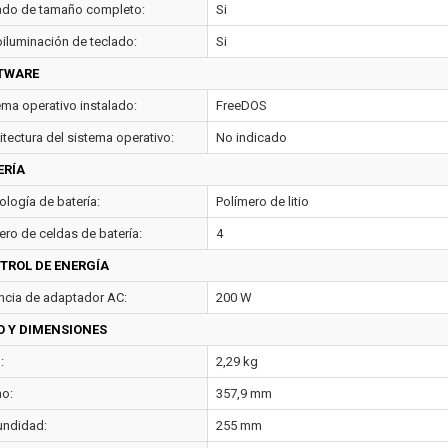
ado de tamaño completo:
Si
oiluminación de teclado:
Si
TWARE
ema operativo instalado:
FreeDOS
itectura del sistema operativo:
No indicado
ERÍA
ología de batería:
Polímero de litio
ro de celdas de batería:
4
TROL DE ENERGÍA
ncia de adaptador AC:
200 W
O Y DIMENSIONES
:
2,29 kg
o:
357,9 mm
undidad:
255 mm