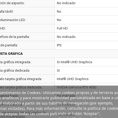
ción de aspecto:
No indicado
lla táctil:
No
oiluminación LED:
No
 HD:
Full HD
ficie de la pantalla:
No indicado
de pantalla:
IPS
JETA GRÁFICA
ta gráfica intregrada:
Si Intel® UHD Graphics
ta gráfica dedicada:
Si
o tarjeta gráfica integrada:
Intel® UHD Graphics
lo tarjeta gráfica dedicada:
NVIDIA GeForce RTX 4050
entimiento de Cookies: Utilizamos cookies propias y de terceros p
uencia base:
No indicado
s analíticos y para mostrarle publicidad personalizada en base a u
il elaborado a partir de sus hábitos de navegación (por ejemplo,
uencia máxima:
No indicado
nas visitadas). Para más información, consulte la política de cookie
ria máxima del adaptador de
e aceptar todas las cookies pulsando el botón “Aceptar”,
No indicado
icos incorporado: