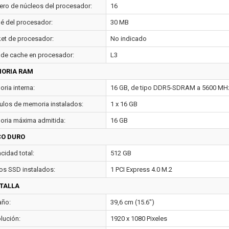
ro de núcleos del procesador:
16
é del procesador:
30 MB
et de procesador:
No indicado
 de cache en procesador:
L3
ORIA RAM
ria interna:
16 GB, de tipo DDR5-SDRAM a 5600 MH
los de memoria instalados:
1 x 16 GB
ria máxima admitida:
16 GB
CO DURO
cidad total:
512 GB
os SSD instalados:
1 PCI Express 4.0 M.2
TALLA
ño:
39,6 cm (15.6")
lución:
1920 x 1080 Pixeles