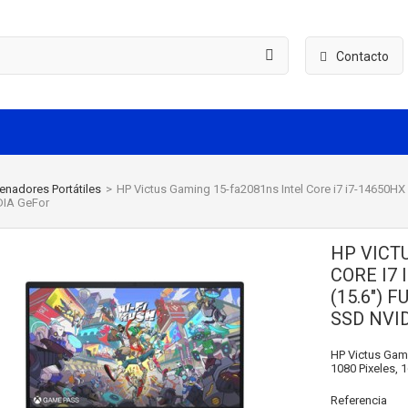
Contacto
enadores Portátiles
>
HP Victus Gaming 15-fa2081ns Intel Core i7 i7-14650HX
IA GeFor
HP VICT
CORE I7 
(15.6") 
SSD NVI
HP Victus Gamin
1080 Pixeles, 
Referencia