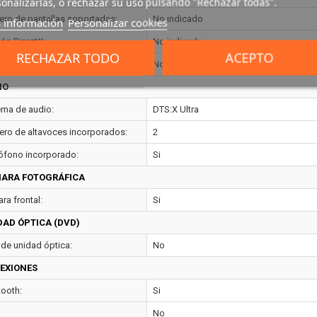
onalizarlas, o rechazar su uso pulsando "Rechazar todas".
ro de pantallas soportadas:
No indicado
 información
Personalizar cookies
ión DirectX:
No indicado
RECHAZAR TODO
ACEPTO
ión OpenGL:
No indicado
IO
ema de audio:
DTS:X Ultra
ro de altavoces incorporados:
2
ófono incorporado:
Si
ARA FOTOGRÁFICA
ra frontal:
Si
DAD ÓPTICA (DVD)
 de unidad óptica:
No
EXIONES
tooth:
Si
No