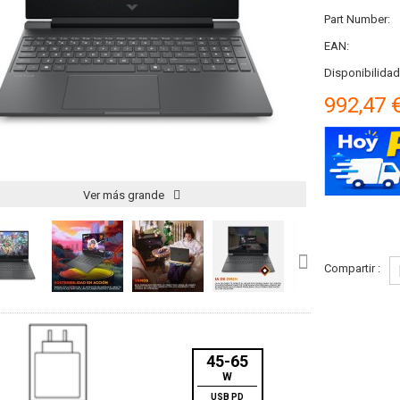
Part Number:
EAN:
Disponibilidad
992,47 
Ver más grande
Compartir :
45-65
W
USB PD