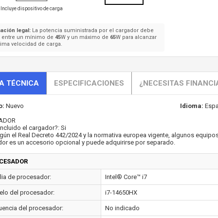
Incluye dispositivo de carga
ación legal:
La potencia suministrada por el cargador debe
e entre un mínimo de
45
W y un máximo de
65
W para alcanzar
ima velocidad de carga.
A TÉCNICA
ESPECIFICACIONES
¿NECESITAS FINANCI
o:
Nuevo
Idioma:
Espa
ADOR
incluido el cargador?: Si
gún el Real Decreto 442/2024 y la normativa europea vigente, algunos equipos
or es un accesorio opcional y puede adquirirse por separado.
CESADOR
lia de procesador:
Intel® Core™ i7
lo del procesador:
i7-14650HX
uencia del procesador:
No indicado