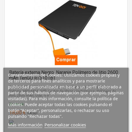
Comprar
Batería externa Negro, Naranja Polímero de litio 2600
Consentimiento de Cookies: Utilizamos cookies propias y
mAh TenGO RT3101BT
de terceros para fines analíticos y para mostrarle
publicidad personalizada en base a un perfil elaborado a
TenGO RT3101BT, Negro, Naranja, Teléfono móvil/smartphone,
Tableta, MP3/MP4, GPS, Lector de libros electrónicos, Polímero de
partir de sus hábitos de navegación (por ejemplo, páginas
litio, 2600 mAh, USB, 5 V
visitadas). Para más información, consulte la política de
cookies. Puede aceptar todas las cookies pulsando el
En stock
botón “Aceptar”, personalizarlas, o rechazar su uso
18,00 €
IVA Incl.
pulsando "Rechazar todas".
Más información
Personalizar cookies