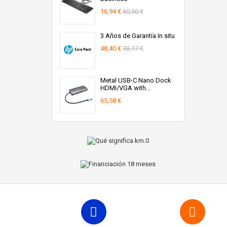
16,94 €
60,50 €
3 Años de Garantía In situ
48,40 €
93,17 €
Metal USB-C Nano Dock
HDMI/VGA with...
65,58 €