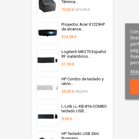
Térmica...
72,60 €
477,95 €
Proyector Acer X1229HP
de alcance...
Cons
324,58 €
fine
perf
pági
Logitech MK270 Español
Pued
RF inalámbrico...
pers
31,59 €
Más
HP Combo de teclado y
ratón...
39,00 €
59,29 €
L-Link LL-KB-816-COMBO
teclado USB...
9,00 €
HP Teclado USB Slim
Business