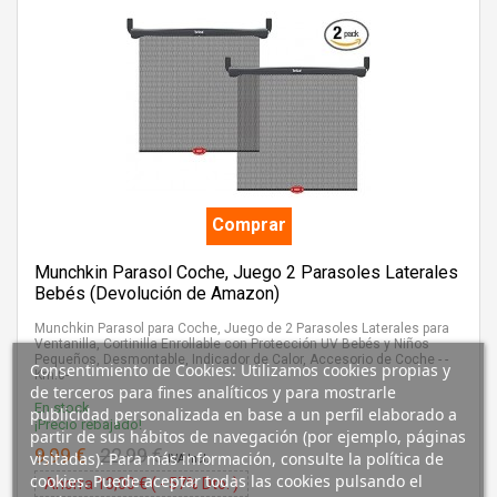
Comprar
Munchkin Parasol Coche, Juego 2 Parasoles Laterales
Bebés (Devolución de Amazon)
Munchkin Parasol para Coche, Juego de 2 Parasoles Laterales para
Ventanilla, Cortinilla Enrollable con Protección UV Bebés y Niños
Pequeños, Desmontable, Indicador de Calor, Accesorio de Coche - -
Consentimiento de Cookies: Utilizamos cookies propias y
Km.0-
de terceros para fines analíticos y para mostrarle
En stock
publicidad personalizada en base a un perfil elaborado a
¡Precio rebajado!
partir de sus hábitos de navegación (por ejemplo, páginas
9,99 €
22,99 €
visitadas). Para más información, consulte la política de
IVA Incl.
cookies. Puede aceptar todas las cookies pulsando el
Ahorra 13,00 € ( - 57% Dto. )