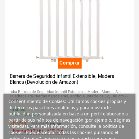
Comprar
Barrera de Seguridad Infantil Extensible, Madera
Blanca (Devolución de Amazon)
roba Barrera de Seguridad Infantil Extensible, Madera Blanca, Sin
Taladrar, Para Puertas y Escaleras, Ancho Ajustable de 62, 106 cm - -
Consentimiento de Cookies: Utilizamos cookies propias y
Km.0-
de terceros para fines analíticos y para mostrarle
En stock
publicidad personalizada en base a un perfil elaborado a
¡Precio rebajado!
partir de sus hábitos de navegación (por ejemplo, páginas
28,99 €
59,29 €
IVA Incl.
visitadas). Para más información, consulte la política de
Ahorra 30,30 € ( - 51% Dto. )
cookies. Puede aceptar todas las cookies pulsando el
botón “Aceptar”, personalizarlas, o rechazar su uso