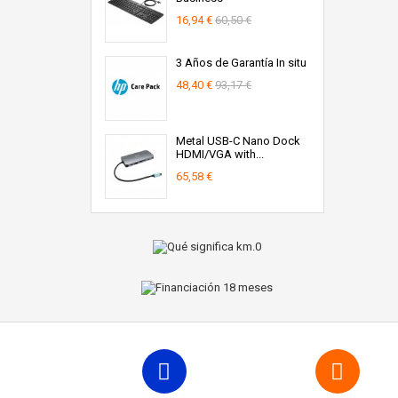
16,94 €
60,50 €
3 Años de Garantía In situ
48,40 €
93,17 €
Metal USB-C Nano Dock
HDMI/VGA with...
65,58 €