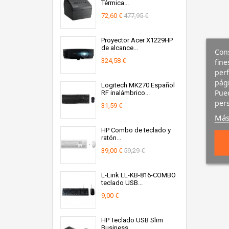
Térmica...
72,60 €
477,95 €
Proyector Acer X1229HP
de alcance...
Cons
324,58 €
fine
perf
pági
Logitech MK270 Español
Pued
RF inalámbrico...
pers
31,59 €
Más
HP Combo de teclado y
ratón...
39,00 €
59,29 €
L-Link LL-KB-816-COMBO
teclado USB...
9,00 €
HP Teclado USB Slim
Business