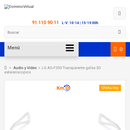
91 110 90 11
L-V: 10-14 | 15-19:00h
Menú
0
>
Audio y Video
>
LG AG-F330 Transparente gafas 3D
estereóscopico
Oferta Hoy