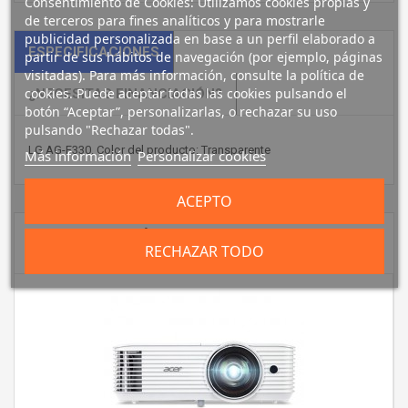
Consentimiento de Cookies: Utilizamos cookies propias y
de terceros para fines analíticos y para mostrarle
publicidad personalizada en base a un perfil elaborado a
ESPECIFICACIONES
partir de sus hábitos de navegación (por ejemplo, páginas
visitadas). Para más información, consulte la política de
cookies. Puede aceptar todas las cookies pulsando el
¿NECESITAS FINANCIACIÓN?
botón “Aceptar”, personalizarlas, o rechazar su uso
pulsando "Rechazar todas".
LG AG-F330. Color del producto: Transparente
Más información
Personalizar cookies
ACEPTO
4 PRODUCTOS MÁS EN LA MISMA
RECHAZAR TODO
CATEGORÍA: