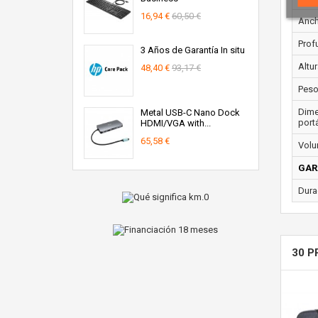
16,94 €
60,50 €
Anch
Prof
3 Años de Garantía In situ
Altur
48,40 €
93,17 €
Peso
Dime
Metal USB-C Nano Dock
portá
HDMI/VGA with...
65,58 €
Volu
GAR
Dura
30 P