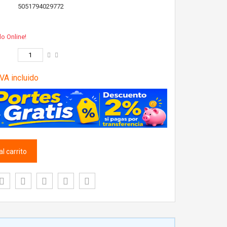
5051794029772
lo Online!
VA incluido
l carrito