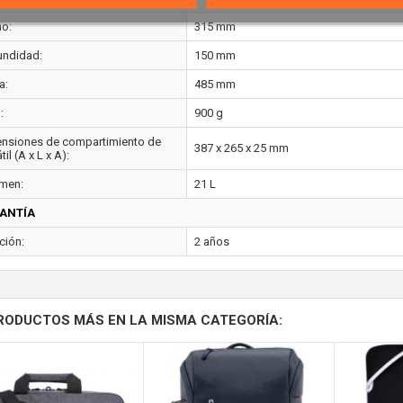
o:
315 mm
undidad:
150 mm
a:
485 mm
:
900 g
nsiones de compartimiento de
387 x 265 x 25 mm
til (A x L x A):
men:
21 L
ANTÍA
ción:
2 años
RODUCTOS MÁS EN LA MISMA CATEGORÍA: