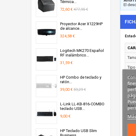
Ahorra
Térmica...
El des
72,60 €
477,95 €
FICH
Proyector Acer X1229HP
de alcance...
324,58 €
Estad
CAR
Logitech MK270 Español
RF inalámbrico...
Tama
31,59 €
Tipo
Cons
Color
HP Combo de teclado y
ratón...
fine
Colo
perf
39,00 €
59,29 €
pági
Marc
Pued
L-Link LL-KB-816-COMBO
Asa 
pers
teclado USB...
Más
Tira
9,00 €
Cant
HP Teclado USB Slim
Business
PES