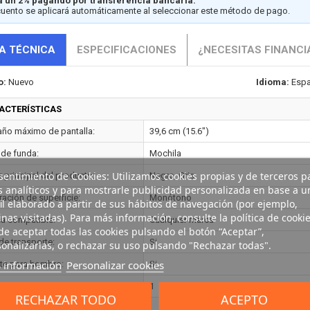
 un 2% pagando por transferencia bancaria.
cuento se aplicará automáticamente al seleccionar este método de pago.
A TÉCNICA
ESPECIFICACIONES
¿NECESITAS FINANCI
o:
Nuevo
Idioma:
Espa
ACTERÍSTICAS
ño máximo de pantalla:
39,6 cm (15.6")
 de funda:
Mochila
entimiento de Cookies: Utilizamos cookies propias y de terceros p
 principal del producto:
Negro, Gris
s analíticos y para mostrarle publicidad personalizada en base a u
ración de superficie:
Monótono
il elaborado a partir de sus hábitos de navegación (por ejemplo,
nas visitadas). Para más información, consulte la política de cookie
a compatible:
Cualquier marca
e aceptar todas las cookies pulsando el botón “Aceptar”,
de transporte:
Si
onalizarlas, o rechazar su uso pulsando "Rechazar todas".
 información
Personalizar cookies
nte para hombro:
Si
idad:
1
RECHAZAR TODO
ACEPTO
O Y DIMENSIONES