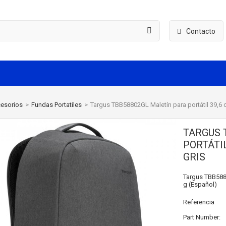
Contacto
esorios
>
Fundas Portatiles
>
Targus TBB58802GL Maletín para portátil 39,6 
TARGUS 
PORTÁTIL
GRIS
Targus TBB5880
g (Español)
Referencia
Part Number: