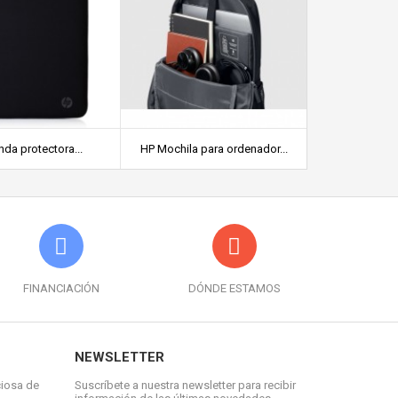
da protectora...
HP Mochila para ordenador...
Lenovo B210 
FINANCIACIÓN
DÓNDE ESTAMOS
NEWSLETTER
ciosa de
Suscríbete a nuestra newsletter para recibir