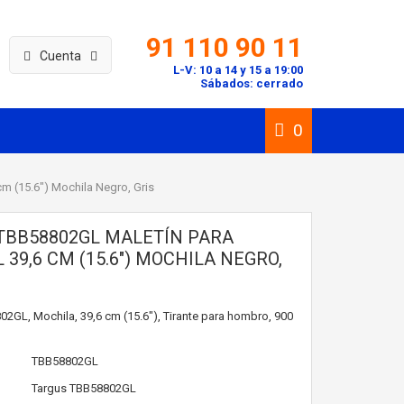
91 110 90 11
Cuenta
L-V: 10 a 14 y 15 a 19:00
Sábados: cerrado
0
cm (15.6") Mochila Negro, Gris
TBB58802GL MALETÍN PARA
 39,6 CM (15.6") MOCHILA NEGRO,
2GL, Mochila, 39,6 cm (15.6"), Tirante para hombro, 900
TBB58802GL
Targus
TBB58802GL