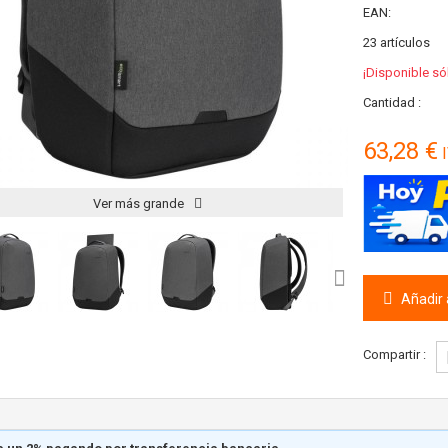
EAN:
23
artículos
¡Disponible só
Cantidad :
63,28 €
I
Ver más grande
Añadir a
Compartir :