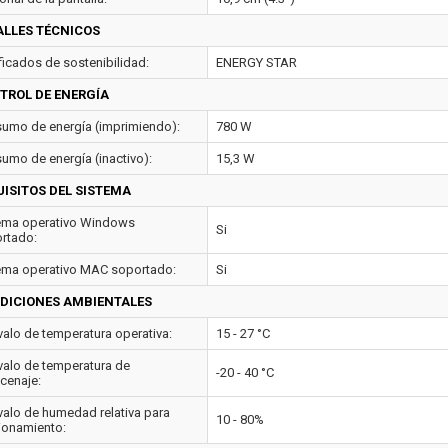
ALLES TÉCNICOS
ificados de sostenibilidad:
ENERGY STAR
TROL DE ENERGÍA
umo de energía (imprimiendo):
780 W
umo de energía (inactivo):
15,3 W
UISITOS DEL SISTEMA
ema operativo Windows
Si
rtado:
ema operativo MAC soportado:
Si
DICIONES AMBIENTALES
rvalo de temperatura operativa:
15 - 27 °C
rvalo de temperatura de
-20 - 40 °C
cenaje:
rvalo de humedad relativa para
10 - 80%
ionamiento: