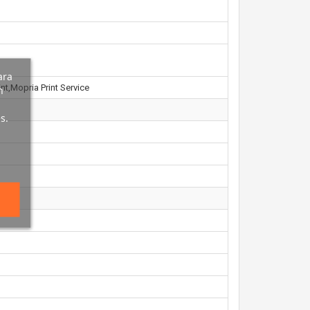
ara
nt,Mopria Print Service
n
s.