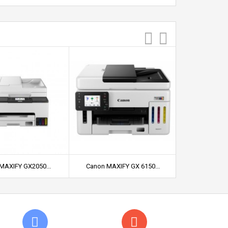
MAXIFY GX2050...
Canon MAXIFY GX 6150...
Canon MAXI