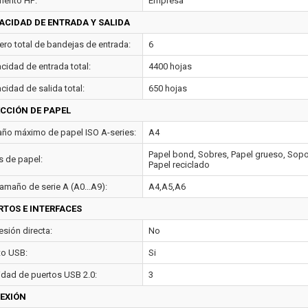
ento HP:
Empresa
ACIDAD DE ENTRADA Y SALIDA
ro total de bandejas de entrada:
6
cidad de entrada total:
4400 hojas
cidad de salida total:
650 hojas
ECCIÓN DE PAPEL
ño máximo de papel ISO A-series:
A4
Papel bond, Sobres, Papel grueso, Sopo
s de papel:
Papel reciclado
tamaño de serie A (A0...A9):
A4,A5,A6
RTOS E INTERFACES
esión directa:
No
to USB:
Si
idad de puertos USB 2.0:
3
EXIÓN