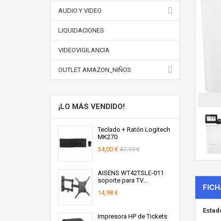
AUDIO Y VIDEO
LIQUIDACIONES
VIDEOVIGILANCIA
OUTLET AMAZON_NIÑOS
¡LO MÁS VENDIDO!
Teclado + Ratón Logitech
MK270
34,00 €
47,19 €
AISENS WT42TSLE-011
soporte para TV...
FICH
14,98 €
Estad
Impresora HP de Tickets