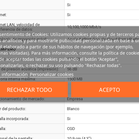
Si
net:
Si
rnet LAN, velocidad de
10,100,1000 Mbit/s
sferencia de datos:
entimiento de Cookies: Utilizamos cookies propias y de terceros p
ología de impresión móvil:
Apple AirPrint,Google Cloud Print,HP ePri
s analíticos y para mostrarle publicidad personalizada en base a u
il elaborado a partir de sus hábitos de navegación (por ejemplo,
EMPEÑO
nas visitadas). Para más información, consulte la política de cookie
e aceptar todas las cookies pulsando el botón “Aceptar”,
ria interna:
512 MB
onalizarlas, o rechazar su uso pulsando "Rechazar todas".
l de presión acústica (impresión):
56 dB
 información
Personalizar cookies
ria interna máxima:
1500 MB
RECHAZAR TODO
ACEPTO
EÑO
cionamiento de mercado:
Empresa
r del producto:
Blanco
alla incorporada:
Si
lla:
CGD
nal de la pantalla:
10,9 cm (4.3")