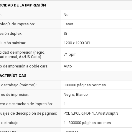
OCIDAD DE LA IMPRESIÓN
:
No
ología de impresión:
Laser
esión dúplex:
Si
lución máxima:
1200 x 1200 DPI
cidad de impresión (negro,
71 ppm
dad normal, A4/US Carta):
 de impresión a doble cara:
Auto
ACTERÍSTICAS
o de trabajo (máximo):
300000 páginas por mes
res de impresión:
Negro, Blanco
ro de cartuchos de impresión:
1
uajes de descripción de páginas:
PCL 5,PCL 6,PDF 1.7,PostScript 3
 de trabajo:
1 - 300000 páginas por mes