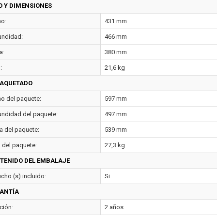
O Y DIMENSIONES
o:
431 mm
undidad:
466 mm
a:
380 mm
:
21,6 kg
AQUETADO
o del paquete:
597 mm
undidad del paquete:
497 mm
ra del paquete:
539 mm
 del paquete:
27,3 kg
TENIDO DEL EMBALAJE
cho (s) incluido:
Si
ANTÍA
ción:
2 años