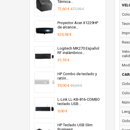
Térmica...
VEL
72,60 €
477,95 €
Color
Proyector Acer X1229HP
Tecn
de alcance...
Impr
324,58 €
Reso
Logitech MK270 Español
Velo
RF inalámbrico...
cali
31,59 €
Modo
HP Combo de teclado y
CAR
ratón...
Cicl
39,00 €
59,29 €
Colo
L-Link LL-KB-816-COMBO
Núme
teclado USB...
9,00 €
Leng
Ciclo
HP Teclado USB Slim
Business