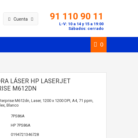
91 110 90 11
Cuenta
L-V: 10 a 14 y 15 a 19:00
Sábados: cerrado
0
RA LÁSER HP LASERJET
ISE M612DN
terprise M612dn, Laser, 1200 x 1200 DPI, A4, 71 ppm,
ex, Blanco
7PS86A
HP
7PS86A
0194721346728