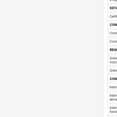
DET
Cert
CON
Cons
Cons
REQ
Sist
sopo
Sist
CON
Inte
Inte
alma
Inte
func