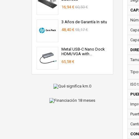
Segm
16,94 €
60,50 €
CAP
Núme
3 Años de Garantía In situ
48,40 €
93,17 €
Capa
Capa
Metal USB-C Nano Dock
DIR
HDMI/VGA with...
Tama
65,58 €
Tipo
ISO 
PUE
Impr
Puer
Cant
CON