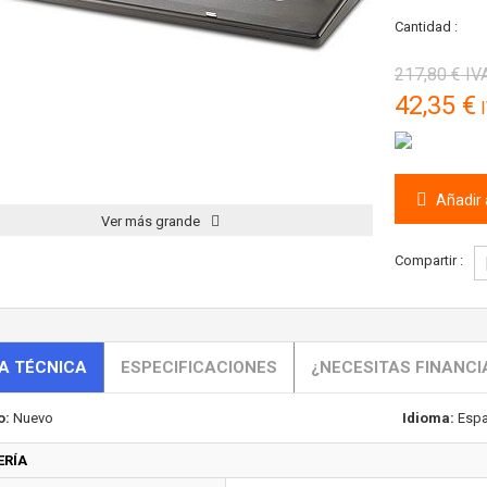
Cantidad :
217,80 €
IVA
42,35 €
I
Añadir a
Ver más grande
Compartir :
A TÉCNICA
ESPECIFICACIONES
¿NECESITAS FINANCI
o:
Nuevo
Idioma:
Espa
ERÍA