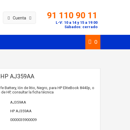
91 110 90 11
Cuenta
L-V: 10 a 14 y 15 a 19:00
Sábados: cerrado
0
 HP AJ359AA
e Battery, Ión de litio, Negro, para HP EliteBook 8440p, o
de HP, consultar la ficha técnica
AJ359AA
HP
AJ359AA
0000035900009