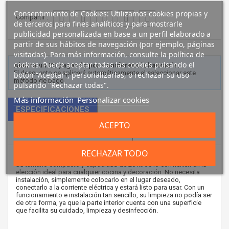
Consentimiento de Cookies: Utilizamos cookies propias y
Compartir :
de terceros para fines analíticos y para mostrarle
publicidad personalizada en base a un perfil elaborado a
partir de sus hábitos de navegación (por ejemplo, páginas
visitadas). Para más información, consulte la política de
cookies. Puede aceptar todas las cookies pulsando el
Ahorra un 2% pagando por transferencia bancaria.
El descuento se aplicará automáticamente al seleccionar este
botón “Aceptar”, personalizarlas, o rechazar su uso
método de pago.
pulsando "Rechazar todas".
Más información
Personalizar cookies
ESPECIFICACIONES
ACEPTO
¿NECESITAS FINANCIACIÓN?
RECHAZAR TODO
Su tamaño compacto y capacidad de 20 litros lo convierten en la
elección ideal para cualquier cocina y decoración. No necesita
instalación, simplemente colocarlo en el lugar deseado,
conectarlo a la corriente eléctrica y estará listo para usar. Con un
funcionamiento e instalación tan sencillo, su limpieza no podía ser
de otra forma, ya que la parte interior cuenta con una superficie
que facilita su cuidado, limpieza y desinfección.