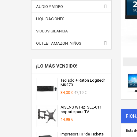
AUDIO Y VIDEO
LIQUIDACIONES
VIDEOVIGILANCIA
OUTLET AMAZON_NIÑOS
¡LO MÁS VENDIDO!
Teclado + Ratón Logitech
MK270
34,00 €
47,19 €
AISENS WT42TSLE-011
soporte para TV...
FICH
14,98 €
Estad
Impresora HP de Tickets