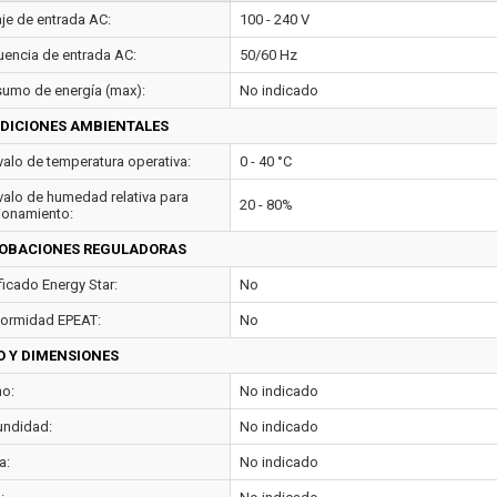
aje de entrada AC:
100 - 240 V
uencia de entrada AC:
50/60 Hz
umo de energía (max):
No indicado
DICIONES AMBIENTALES
rvalo de temperatura operativa:
0 - 40 °C
rvalo de humedad relativa para
20 - 80%
ionamiento:
OBACIONES REGULADORAS
ficado Energy Star:
No
ormidad EPEAT:
No
O Y DIMENSIONES
o:
No indicado
undidad:
No indicado
a:
No indicado