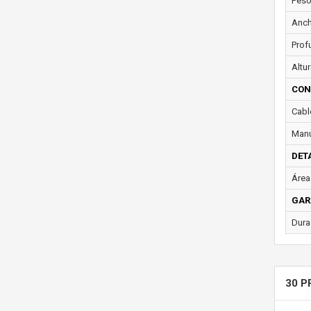
Peso
Anch
Prof
Altur
CON
Cabl
Manu
DET
Área 
GAR
Dura
30 P