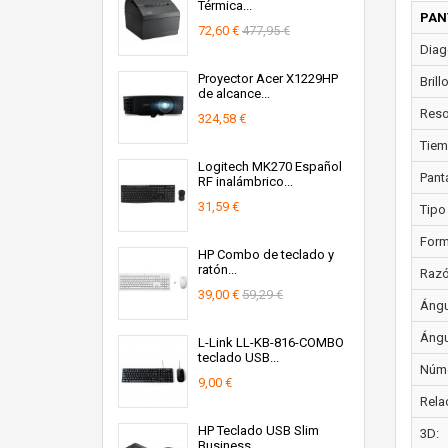
Térmica...
PAN
72,60 €
477,95 €
Diago
Proyector Acer X1229HP
Brill
de alcance...
Resol
324,58 €
Tiem
Logitech MK270 Español
Panta
RF inalámbrico...
31,59 €
Tipo
Form
HP Combo de teclado y
ratón...
Razó
39,00 €
59,29 €
Ángul
Ángul
L-Link LL-KB-816-COMBO
teclado USB...
Núme
9,00 €
Rela
HP Teclado USB Slim
3D:
Business