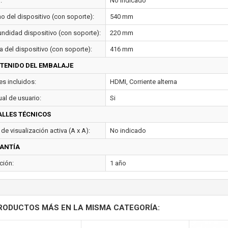
:
No indicado
o del dispositivo (con soporte):
540 mm
undidad dispositivo (con soporte):
220 mm
a del dispositivo (con soporte):
416 mm
TENIDO DEL EMBALAJE
es incluidos:
HDMI, Corriente alterna
al de usuario:
Si
ALLES TÉCNICOS
de visualización activa (A x A):
No indicado
ANTÍA
ción:
1 año
RODUCTOS MÁS EN LA MISMA CATEGORÍA: