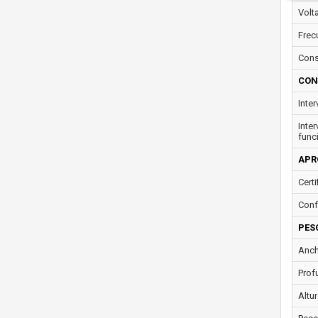
Volt
Frec
Cons
CON
Inte
Inte
func
APR
Certi
Conf
PES
Anch
Prof
Altur