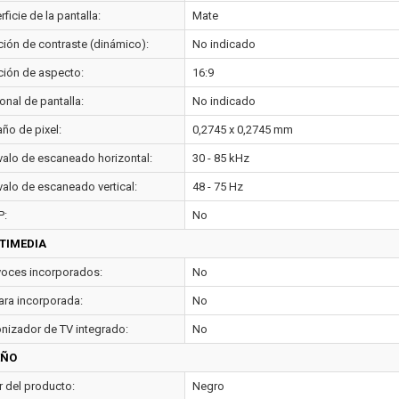
ficie de la pantalla:
Mate
ción de contraste (dinámico):
No indicado
ción de aspecto:
16:9
onal de pantalla:
No indicado
ño de pixel:
0,2745 x 0,2745 mm
rvalo de escaneado horizontal:
30 - 85 kHz
valo de escaneado vertical:
48 - 75 Hz
P:
No
TIMEDIA
voces incorporados:
No
ra incorporada:
No
onizador de TV integrado:
No
EÑO
r del producto:
Negro