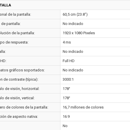
TALLA
nal de la pantalla:
60,5 cm (23.8")
o de pantalla:
No indicado
ución de la pantalla:
1920 x 1080 Pixeles
po de respuesta:
4 ms
lla:
No indicado
 HD:
Full HD
atos gráficos soportados:
No indicado
n de contraste (típica):
3000:1
o de visión, horizontal:
178°
o de visión, vertical:
178°
ro de colores de la pantalla:
16,7 millones de colores
ción de aspecto nativa:
16:9
No