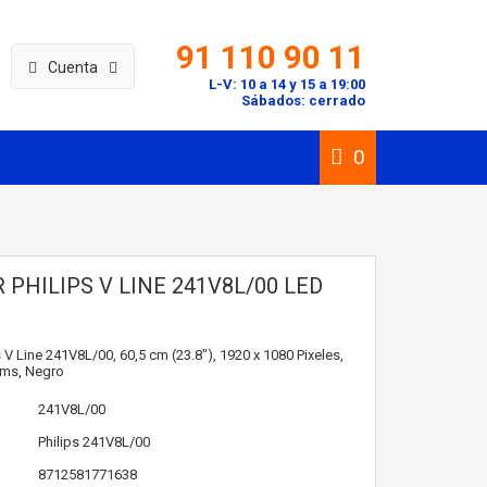
91 110 90 11
Cuenta
L-V: 10 a 14 y 15 a 19:00
Sábados: cerrado
0
PHILIPS V LINE 241V8L/00 LED
 V Line 241V8L/00, 60,5 cm (23.8"), 1920 x 1080 Pixeles,
4 ms, Negro
241V8L/00
Philips
241V8L/00
8712581771638