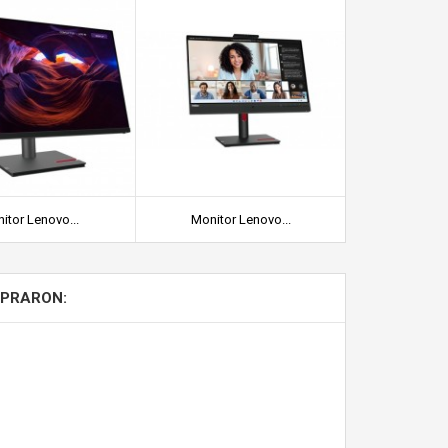
itor Lenovo...
Monitor Lenovo...
Lenovo Th
MPRARON: