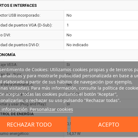
RTOS E INTERFACES
ctor USB incorporado:
No
idad de puertos VGA (D-Sub):
1
to DVI:
No
idad de puertos DVI-D:
No indicado
ONOMÍA
aje VESA:
Si
entimiento de Cookies: Utilizamos cookies propias y de terceros p
es de altura:
No
s analíticos y para mostrarle publicidad personalizada en base a u
il elaborado a partir de sus hábitos de navegación (por ejemplo,
e de la inclinación:
No
nas visitadas). Para más información, consulte la política de cookie
e aceptar todas las cookies pulsando el botón “Aceptar”,
lo de inclinación:
-5 - 20°
onalizarlas, o rechazar su uso pulsando "Rechazar todas".
tar y usar (Plug and Play):
Si
 información
Personalizar cookies
TROL DE ENERGÍA
RECHAZAR TODO
ACEPTO
umo de energía (inactivo):
0,5 W
umo energético:
14,37 W