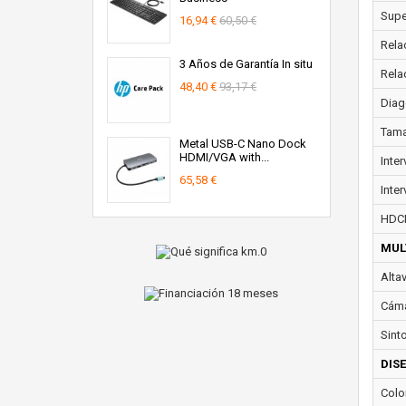
Super
16,94 €
60,50 €
Rela
3 Años de Garantía In situ
Rela
48,40 €
93,17 €
Diag
Tama
Metal USB-C Nano Dock
HDMI/VGA with...
Inte
65,58 €
Inter
HDC
MUL
Alta
Cáma
Sint
DIS
Colo