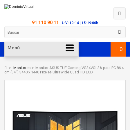
91 110 90 11
L-V: 10-14 | 15-19:00h
Menú
0
>
Monitores
>
Monitor ASUS TUF Gaming VG34VQL3A para PC 86,4
cm (34") 3440 x 1440 Pixeles UltraWide Quad HD LCD