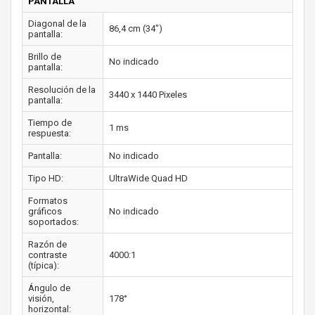
PANTALLA
Diagonal de la
86,4 cm (34")
pantalla:
Brillo de
No indicado
pantalla:
Resolución de la
3440 x 1440 Pixeles
pantalla:
Tiempo de
1 ms
respuesta:
Pantalla:
No indicado
Tipo HD:
UltraWide Quad HD
Formatos
gráficos
No indicado
soportados:
Razón de
contraste
4000:1
(típica):
Ángulo de
visión,
178°
horizontal: