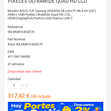
PIXELES ULTRAWIDE QUAD HD LCD
Monitor ASUS TUF Gaming VG34VQL3A para PC 86,4 cm (34")
3440 x 1440 Pixeles UltraWide Quad HD LCD ,
HDMI,DisplayPort,Puertos USB,Puertos USB C
Referencia
90LM06F0-B02E70
Part Number:
Asus
90LM06F0-B02E70
EAN:
4711387184592
67
artículos
¡Disponible sólo Online!
Cantidad :
317,42 €
IVA incluido