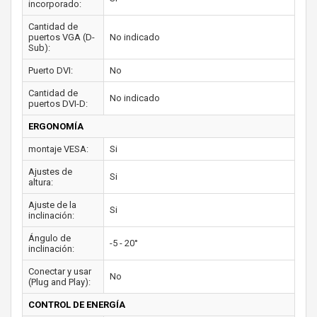
incorporado:
Cantidad de
puertos VGA (D-
No indicado
Sub):
Puerto DVI:
No
Cantidad de
No indicado
puertos DVI-D:
ERGONOMÍA
montaje VESA:
Si
Ajustes de
Si
altura:
Ajuste de la
Si
inclinación:
Ángulo de
-5 - 20°
inclinación:
Conectar y usar
No
(Plug and Play):
CONTROL DE ENERGÍA