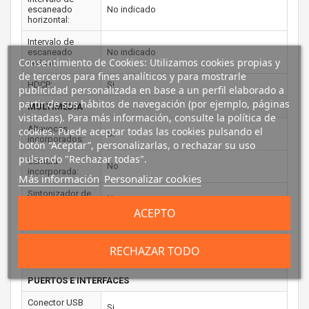
escaneado
No indicado
horizontal:
Intervalo de
escaneado
No indicado
Consentimiento de Cookies: Utilizamos cookies propias y
vertical:
de terceros para fines analíticos y para mostrarle
HDCP:
Si
publicidad personalizada en base a un perfil elaborado a
partir de sus hábitos de navegación (por ejemplo, páginas
MULTIMEDIA
visitadas). Para más información, consulte la política de
Altavoces
cookies. Puede aceptar todas las cookies pulsando el
Si
incorporados:
botón “Aceptar”, personalizarlas, o rechazar su uso
pulsando "Rechazar todas".
Cámara
No
incorporada:
Más información
Personalizar cookies
Sintonizador de
No
TV integrado:
ACEPTO
DISEÑO
Color del
RECHAZAR TODO
Negro
producto:
PUERTOS E INTERFACES
Conector USB
Si