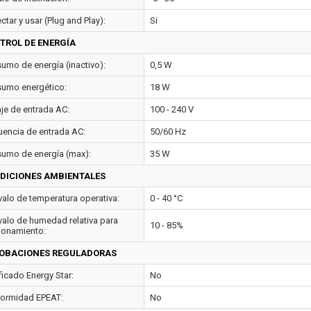
tar y usar (Plug and Play):
Si
TROL DE ENERGÍA
umo de energía (inactivo):
0,5 W
umo energético:
18 W
aje de entrada AC:
100 - 240 V
uencia de entrada AC:
50/60 Hz
umo de energía (max):
35 W
DICIONES AMBIENTALES
rvalo de temperatura operativa:
0 - 40 °C
rvalo de humedad relativa para
10 - 85%
ionamiento:
OBACIONES REGULADORAS
ficado Energy Star:
No
ormidad EPEAT:
No