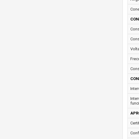
Conec
CON
Cons
Cons
Volt
Frec
Cons
CON
Inte
Inte
func
APR
Certi
Conf