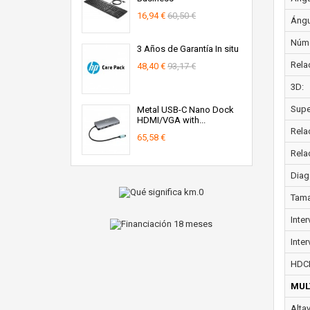
16,94 €
60,50 €
Ángul
Núme
3 Años de Garantía In situ
Rela
48,40 €
93,17 €
3D:
Super
Metal USB-C Nano Dock
HDMI/VGA with...
Rela
65,58 €
Rela
Diag
Tama
Inte
Inter
HDC
MUL
Alta