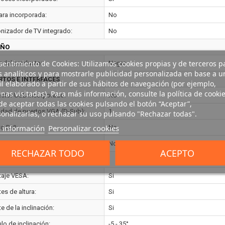
ra incorporada:
No
onizador de TV integrado:
No
EÑO
entimiento de Cookies: Utilizamos cookies propias y de terceros p
r del producto:
Negro
s analíticos y para mostrarle publicidad personalizada en base a u
RTOS E INTERFACES
il elaborado a partir de sus hábitos de navegación (por ejemplo,
nas visitadas). Para más información, consulte la política de cookie
ctor USB incorporado:
No
e aceptar todas las cookies pulsando el botón “Aceptar”,
idad de puertos VGA (D-Sub):
1
onalizarlas, o rechazar su uso pulsando "Rechazar todas".
 información
Personalizar cookies
to DVI:
No
idad de puertos DVI-D:
No indicado
RECHAZAR TODO
ACEPTO
ONOMÍA
aje VESA:
Si
es de altura:
Si
e de la inclinación:
Si
lo de inclinación:
-5 - 35°