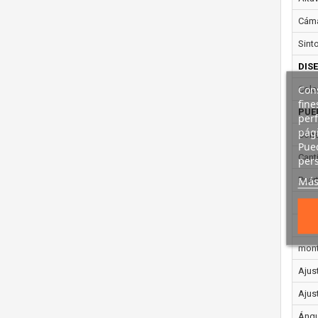
Cáma
Sint
DIS
Cons
Colo
fine
PUE
perf
pági
Cone
Pued
Cant
pers
Más
Puer
Cant
ERG
mont
Ajust
Ajust
Ángu