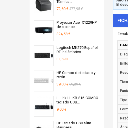
Ahorra
Térmica...
El des
72,60 €
477,95 €
FICH
Proyector Acer X1229HP
de alcance...
324,58 €
Estad
PAN
Logitech MK270 Español
RF inalámbrico...
Diago
31,59 €
Brill
Resol
HP Combo de teclado y
ratón...
Tiem
39,00 €
59,29 €
Panta
L-Link LL-KB-816-COMBO
Tipo
teclado USB...
Form
9,00 €
Razó
HP Teclado USB Slim
Business
Ángul