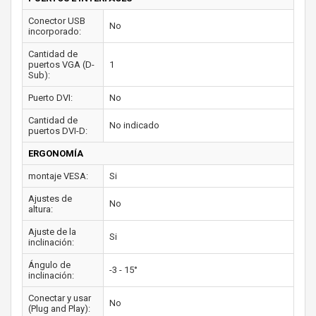
Conector USB
No
incorporado:
Cantidad de
puertos VGA (D-
1
Sub):
Puerto DVI:
No
Cantidad de
No indicado
puertos DVI-D:
ERGONOMÍA
montaje VESA:
Si
Ajustes de
No
altura:
Ajuste de la
Si
inclinación:
Ángulo de
-3 - 15°
inclinación:
Conectar y usar
No
(Plug and Play):