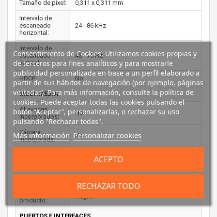
Tamaño de pixel:
0,311 x 0,311 mm
Intervalo de
escaneado
24 - 86 kHz
horizontal:
Intervalo de
Consentimiento de Cookies: Utilizamos cookies propias y
escaneado
48 - 75 Hz
de terceros para fines analíticos y para mostrarle
vertical:
publicidad personalizada en base a un perfil elaborado a
HDCP:
No
partir de sus hábitos de navegación (por ejemplo, páginas
visitadas). Para más información, consulte la política de
MULTIMEDIA
cookies. Puede aceptar todas las cookies pulsando el
Altavoces
botón “Aceptar”, personalizarlas, o rechazar su uso
No
incorporados:
pulsando "Rechazar todas".
Cámara
Más información
Personalizar cookies
No
incorporada:
Sintonizador de
ACEPTO
No
TV integrado:
DISEÑO
RECHAZAR TODO
Color del
Negro
producto:
PUERTOS E INTERFACES