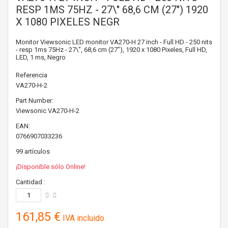
RESP 1MS 75HZ - 27\" 68,6 CM (27") 1920
X 1080 PIXELES NEGR
Monitor Viewsonic LED monitor VA270-H 27 inch - Full HD - 250 nits
- resp 1ms 75Hz - 27\", 68,6 cm (27"), 1920 x 1080 Pixeles, Full HD,
LED, 1 ms, Negro
Referencia
VA270-H-2
Part Number:
Viewsonic
VA270-H-2
EAN:
0766907033236
99
artículos
¡Disponible sólo Online!
Cantidad :
161,85 €
IVA incluido