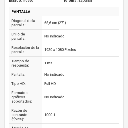
Estado:
Nuevo
Idioma:
Español
PANTALLA
Diagonal de la
68,6 cm (27")
pantalla:
Brillo de
No indicado
pantalla:
Resolución de la
1920 x 1080 Pixeles
pantalla:
Tiempo de
1 ms
respuesta:
Pantalla:
No indicado
Tipo HD:
Full HD
Formatos
gráficos
No indicado
soportados:
Razón de
contraste
1000:1
(típica):