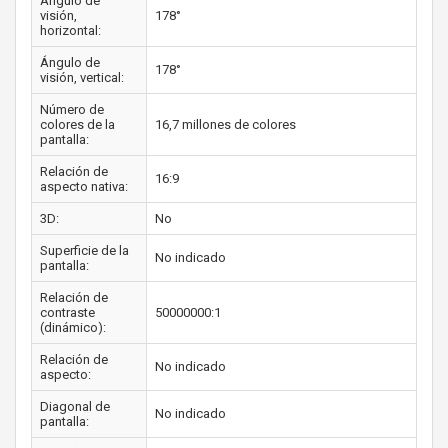
Ángulo de
visión,
178°
horizontal:
Ángulo de
178°
visión, vertical:
Número de
colores de la
16,7 millones de colores
pantalla:
Relación de
16:9
aspecto nativa:
3D:
No
Superficie de la
No indicado
pantalla:
Relación de
contraste
50000000:1
(dinámico):
Relación de
No indicado
aspecto:
Diagonal de
No indicado
pantalla: