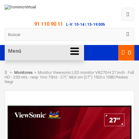
91 110 90 11
L-V: 10-14 | 15-19:00h
Menú
0
>
Monitores
>
Monitor Viewsonic LED monitor VA270-H 27 inch - Full
HD - 250 nits - resp 1ms 75Hz - 27\" 68,6 cm (27") 1920 x 1080 Pixeles
Negr