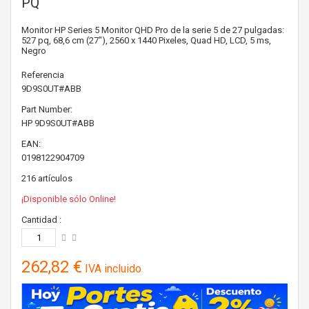
PQ
Monitor HP Series 5 Monitor QHD Pro de la serie 5 de 27 pulgadas:
527 pq, 68,6 cm (27"), 2560 x 1440 Pixeles, Quad HD, LCD, 5 ms,
Negro
Referencia
9D9S0UT#ABB
Part Number:
HP
9D9S0UT#ABB
EAN:
0198122904709
216
artículos
¡Disponible sólo Online!
Cantidad :
262,82 €
IVA incluido