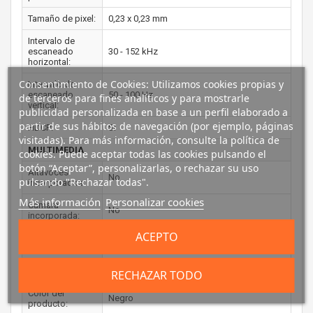
Tamaño de pixel:
0,23 x 0,23 mm
Intervalo de
escaneado
30 - 152 kHz
horizontal:
Consentimiento de Cookies: Utilizamos cookies propias y
Intervalo de
escaneado
50 - 100 Hz
de terceros para fines analíticos y para mostrarle
vertical:
publicidad personalizada en base a un perfil elaborado a
partir de sus hábitos de navegación (por ejemplo, páginas
HDCP:
Si
visitadas). Para más información, consulte la política de
MULTIMEDIA
cookies. Puede aceptar todas las cookies pulsando el
botón “Aceptar”, personalizarlas, o rechazar su uso
Altavoces
No
pulsando "Rechazar todas".
incorporados:
Más información
Personalizar cookies
Cámara
No
incorporada:
ACEPTO
Sintonizador de
No
TV integrado:
DISEÑO
RECHAZAR TODO
Color del
Negro
producto: