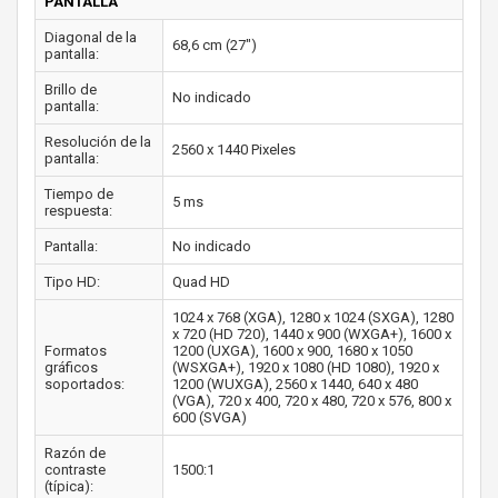
PANTALLA
Diagonal de la
68,6 cm (27")
pantalla:
Brillo de
No indicado
pantalla:
Resolución de la
2560 x 1440 Pixeles
pantalla:
Tiempo de
5 ms
respuesta:
Pantalla:
No indicado
Tipo HD:
Quad HD
1024 x 768 (XGA), 1280 x 1024 (SXGA), 1280
x 720 (HD 720), 1440 x 900 (WXGA+), 1600 x
Formatos
1200 (UXGA), 1600 x 900, 1680 x 1050
gráficos
(WSXGA+), 1920 x 1080 (HD 1080), 1920 x
soportados:
1200 (WUXGA), 2560 x 1440, 640 x 480
(VGA), 720 x 400, 720 x 480, 720 x 576, 800 x
600 (SVGA)
Razón de
contraste
1500:1
(típica):