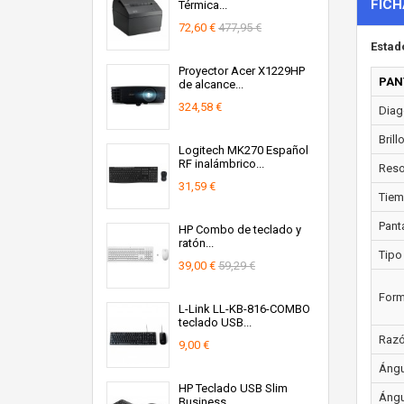
FICH
Térmica...
72,60 €
477,95 €
Estad
Proyector Acer X1229HP
PAN
de alcance...
324,58 €
Diago
Brill
Logitech MK270 Español
RF inalámbrico...
Resol
31,59 €
Tiem
Panta
HP Combo de teclado y
ratón...
Tipo
39,00 €
59,29 €
Form
L-Link LL-KB-816-COMBO
teclado USB...
Razó
9,00 €
Ángul
HP Teclado USB Slim
Ángul
Business