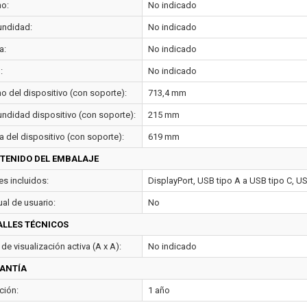
o:
No indicado
undidad:
No indicado
a:
No indicado
:
No indicado
o del dispositivo (con soporte):
713,4 mm
undidad dispositivo (con soporte):
215 mm
a del dispositivo (con soporte):
619 mm
TENIDO DEL EMBALAJE
es incluidos:
DisplayPort, USB tipo A a USB tipo C, U
al de usuario:
No
ALLES TÉCNICOS
de visualización activa (A x A):
No indicado
ANTÍA
ción:
1 año