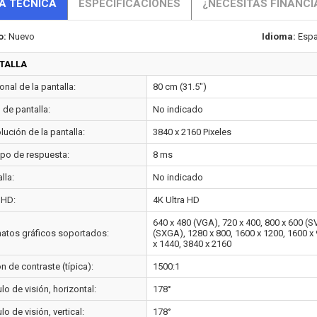
A TÉCNICA
ESPECIFICACIONES
¿NECESITAS FINANCI
o:
Nuevo
Idioma:
Espa
TALLA
nal de la pantalla:
80 cm (31.5")
o de pantalla:
No indicado
ución de la pantalla:
3840 x 2160 Pixeles
po de respuesta:
8 ms
lla:
No indicado
 HD:
4K Ultra HD
640 x 480 (VGA), 720 x 400, 800 x 600 (
atos gráficos soportados:
(SXGA), 1280 x 800, 1600 x 1200, 1600 x
x 1440, 3840 x 2160
n de contraste (típica):
1500:1
o de visión, horizontal:
178°
o de visión, vertical:
178°