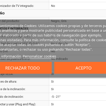
onizador de TV integrado:
No
EÑO
r del producto:
Negro, Gris
entimiento de Cookies: Utilizamos cookies propias y de terceros p
RTOS E INTERFACES
s analíticos y para mostrarle publicidad personalizada en base a u
il elaborado a partir de sus hábitos de navegación (por ejemplo,
ctor USB incorporado:
Si
nas visitadas). Para más información, consulte la política de cookie
idad de puertos VGA (D-Sub):
No indicado
e aceptar todas las cookies pulsando el botón “Aceptar”,
onalizarlas, o rechazar su uso pulsando "Rechazar todas".
to DVI:
No
 información
Personalizar cookies
idad de puertos DVI-D:
No indicado
ONOMÍA
RECHAZAR TODO
ACEPTO
aje VESA:
Si
es de altura:
Si
e de la inclinación:
Si
lo de inclinación:
-5 - 21°
tar y usar (Plug and Play):
Si