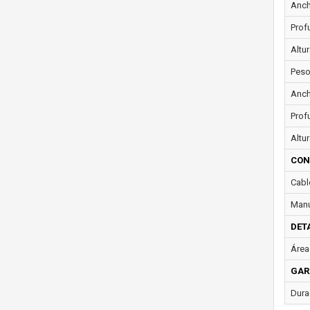
Anch
Prof
Altur
Peso
Anch
Prof
Altur
CON
Cabl
Manu
DET
Área 
GAR
Dura