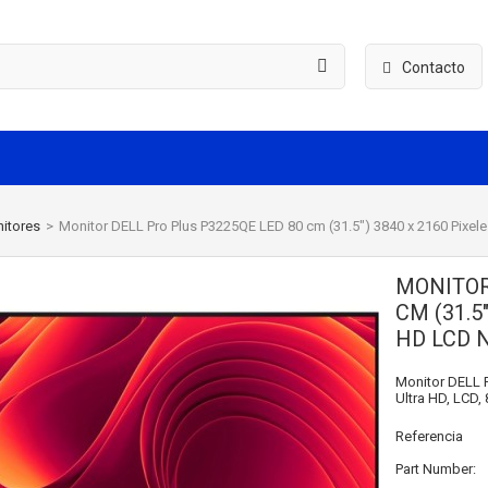
Contacto
itores
>
Monitor DELL Pro Plus P3225QE LED 80 cm (31.5") 3840 x 2160 Pixele
MONITOR
CM (31.5
HD LCD N
Monitor DELL P
Ultra HD, LCD, 
Referencia
Part Number: