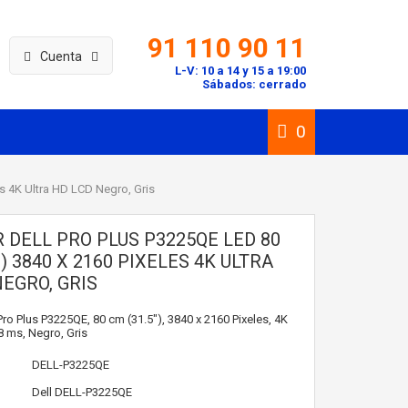
91 110 90 11
Cuenta
L-V: 10 a 14 y 15 a 19:00
Sábados: cerrado
0
s 4K Ultra HD LCD Negro, Gris
 DELL PRO PLUS P3225QE LED 80
") 3840 X 2160 PIXELES 4K ULTRA
EGRO, GRIS
ro Plus P3225QE, 80 cm (31.5"), 3840 x 2160 Pixeles, 4K
8 ms, Negro, Gris
DELL-P3225QE
Dell
DELL-P3225QE