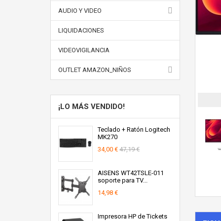
AUDIO Y VIDEO
LIQUIDACIONES
VIDEOVIGILANCIA
OUTLET AMAZON_NIÑOS
¡LO MÁS VENDIDO!
Teclado + Ratón Logitech
MK270
34,00 €
47,19 €
AISENS WT42TSLE-011
soporte para TV...
14,98 €
Impresora HP de Tickets