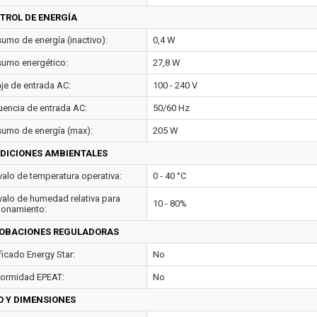
TROL DE ENERGÍA
umo de energía (inactivo):
0,4 W
umo energético:
27,8 W
aje de entrada AC:
100 - 240 V
uencia de entrada AC:
50/60 Hz
umo de energía (max):
205 W
DICIONES AMBIENTALES
rvalo de temperatura operativa:
0 - 40 °C
rvalo de humedad relativa para
10 - 80%
ionamiento:
OBACIONES REGULADORAS
ficado Energy Star:
No
ormidad EPEAT:
No
O Y DIMENSIONES