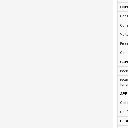
CON
Cons
Cons
Volt
Frec
Cons
CON
Inte
Inte
func
APR
Certi
Conf
PES