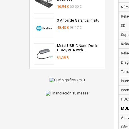
16,94 €
60,50 €
Núme
Rela
3 Años de Garantía In situ
3D:
48,40 €
93,17 €
Super
Rela
Metal USB-C Nano Dock
HDMI/VGA with...
Rela
65,58 €
Diag
Tama
Inte
Inter
HDC
MUL
Alta
Cáma