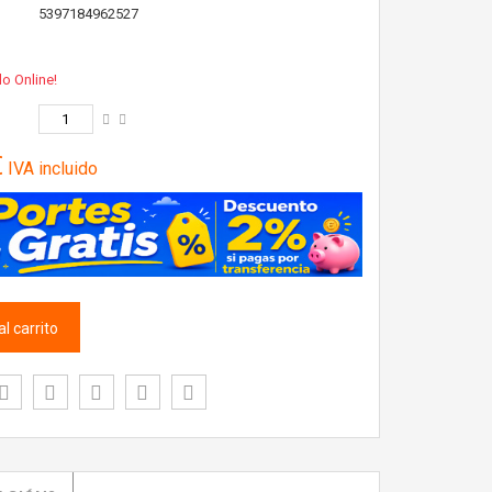
5397184962527
lo Online!
€
IVA incluido
l carrito