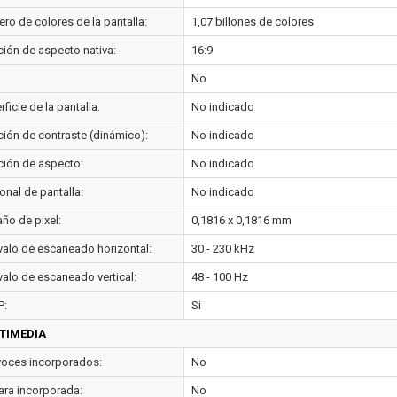
ro de colores de la pantalla:
1,07 billones de colores
ción de aspecto nativa:
16:9
No
ficie de la pantalla:
No indicado
ción de contraste (dinámico):
No indicado
ción de aspecto:
No indicado
onal de pantalla:
No indicado
ño de pixel:
0,1816 x 0,1816 mm
rvalo de escaneado horizontal:
30 - 230 kHz
valo de escaneado vertical:
48 - 100 Hz
P:
Si
TIMEDIA
voces incorporados:
No
ra incorporada:
No