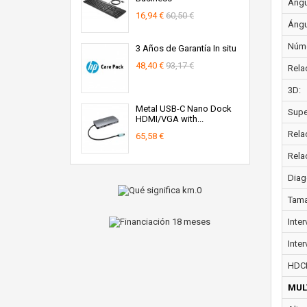
Ángul
16,94 €
60,50 €
Ángul
Núme
3 Años de Garantía In situ
48,40 €
93,17 €
Rela
3D:
Metal USB-C Nano Dock
Super
HDMI/VGA with...
Rela
65,58 €
Rela
Diag
Tama
Inte
Inter
HDC
MUL