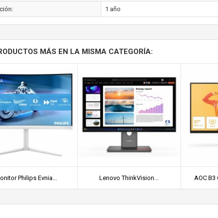
ción:
1 año
RODUCTOS MÁS EN LA MISMA CATEGORÍA:
nitor Philips Evnia...
Lenovo ThinkVision...
AOC B3 Q