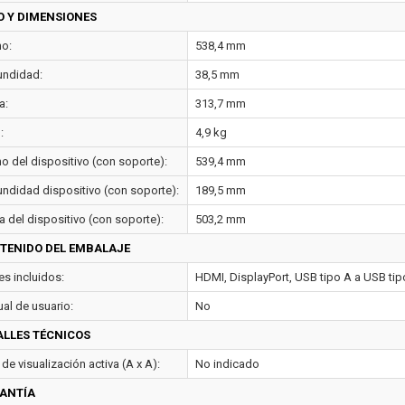
O Y DIMENSIONES
o:
538,4 mm
undidad:
38,5 mm
a:
313,7 mm
:
4,9 kg
o del dispositivo (con soporte):
539,4 mm
undidad dispositivo (con soporte):
189,5 mm
a del dispositivo (con soporte):
503,2 mm
TENIDO DEL EMBALAJE
es incluidos:
HDMI, DisplayPort, USB tipo A a USB tipo
al de usuario:
No
ALLES TÉCNICOS
de visualización activa (A x A):
No indicado
ANTÍA