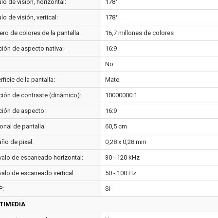
o de visión, horizontal:
178°
o de visión, vertical:
178°
ro de colores de la pantalla:
16,7 millones de colores
ción de aspecto nativa:
16:9
No
ficie de la pantalla:
Mate
ción de contraste (dinámico):
10000000:1
ción de aspecto:
16:9
onal de pantalla:
60,5 cm
ño de pixel:
0,28 x 0,28 mm
rvalo de escaneado horizontal:
30 - 120 kHz
valo de escaneado vertical:
50 - 100 Hz
P:
Si
TIMEDIA