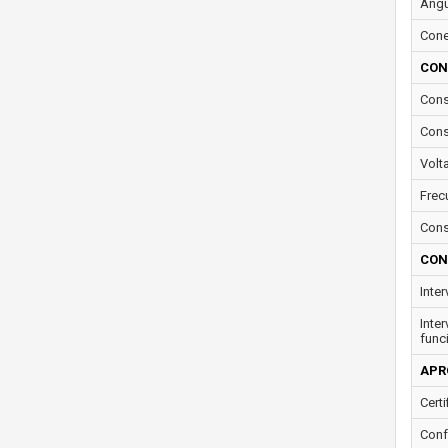
Ángu
Conec
CON
Cons
Cons
Volt
Frec
Cons
CON
Inte
Inte
func
APR
Certi
Conf