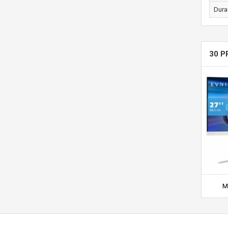
Dura
30 P
Mo