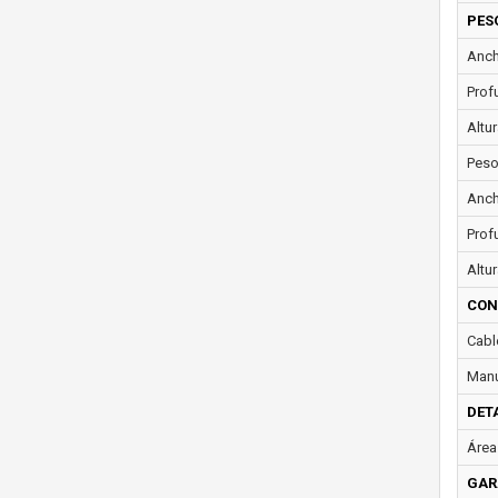
PES
Anch
Prof
Altur
Peso
Anch
Prof
Altur
CON
Cabl
Manu
DET
Área 
GAR