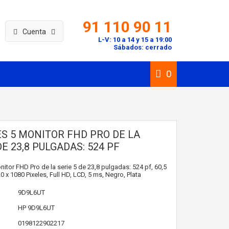
91 110 90 11
Cuenta
L-V: 10 a 14 y 15 a 19:00
Sábados: cerrado
0
ES 5 MONITOR FHD PRO DE LA
DE 23,8 PULGADAS: 524 PF
nitor FHD Pro de la serie 5 de 23,8 pulgadas: 524 pf, 60,5
0 x 1080 Pixeles, Full HD, LCD, 5 ms, Negro, Plata
9D9L6UT
HP
9D9L6UT
0198122902217