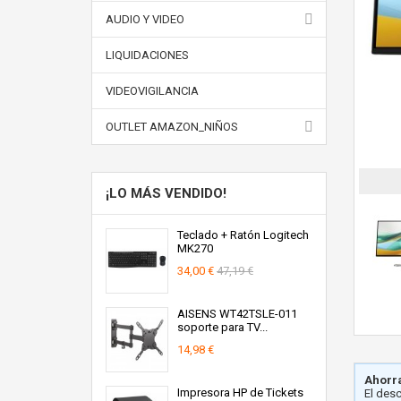
AUDIO Y VIDEO
LIQUIDACIONES
VIDEOVIGILANCIA
OUTLET AMAZON_NIÑOS
¡LO MÁS VENDIDO!
Teclado + Ratón Logitech
MK270
34,00 €
47,19 €
AISENS WT42TSLE-011
soporte para TV...
14,98 €
Ahorra
Impresora HP de Tickets
El des