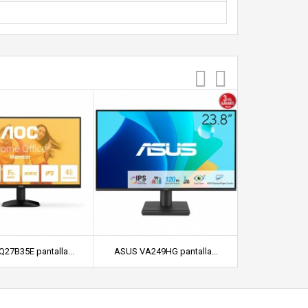
27B35E pantalla...
ASUS VA249HG pantalla...
Monitor