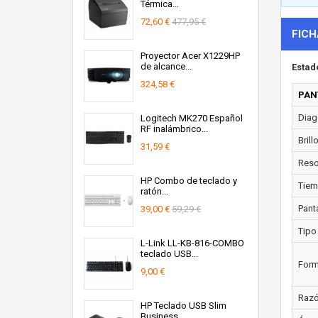
Térmica...
72,60 €
477,95 €
FICH
Proyector Acer X1229HP
de alcance...
Estad
324,58 €
PAN
Diago
Logitech MK270 Español
RF inalámbrico...
Brill
31,59 €
Resol
HP Combo de teclado y
Tiem
ratón...
Panta
39,00 €
59,29 €
Tipo
L-Link LL-KB-816-COMBO
teclado USB...
Form
9,00 €
Razó
HP Teclado USB Slim
Business