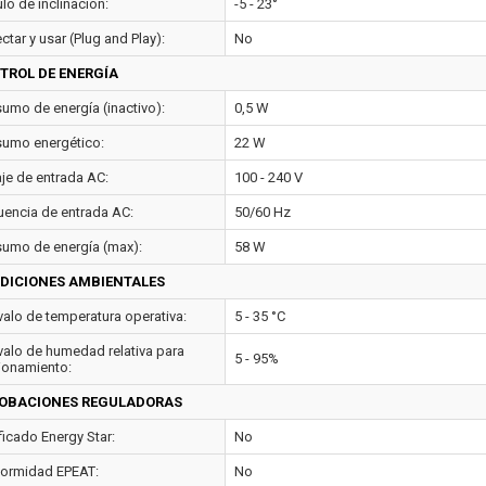
lo de inclinación:
-5 - 23°
tar y usar (Plug and Play):
No
TROL DE ENERGÍA
umo de energía (inactivo):
0,5 W
umo energético:
22 W
aje de entrada AC:
100 - 240 V
uencia de entrada AC:
50/60 Hz
umo de energía (max):
58 W
DICIONES AMBIENTALES
rvalo de temperatura operativa:
5 - 35 °C
rvalo de humedad relativa para
5 - 95%
ionamiento:
OBACIONES REGULADORAS
ficado Energy Star:
No
ormidad EPEAT:
No