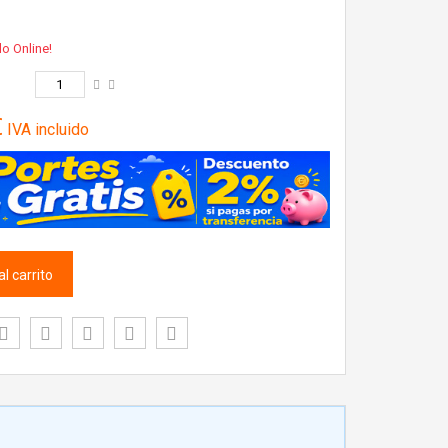
lo Online!
€
IVA incluido
l carrito