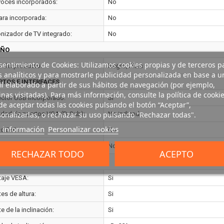
voces incorporados:
No
ra incorporada:
No
onizador de TV integrado:
No
EÑO
entimiento de Cookies: Utilizamos cookies propias y de terceros p
r del producto:
Negro, Plata
s analíticos y para mostrarle publicidad personalizada en base a u
RTOS E INTERFACES
il elaborado a partir de sus hábitos de navegación (por ejemplo,
nas visitadas). Para más información, consulte la política de cookie
ctor USB incorporado:
Si
e aceptar todas las cookies pulsando el botón “Aceptar”,
onalizarlas, o rechazar su uso pulsando "Rechazar todas".
idad de puertos VGA (D-Sub):
No indicado
 información
Personalizar cookies
to DVI:
No
idad de puertos DVI-D:
No indicado
RECHAZAR TODO
ACEPTO
ONOMÍA
aje VESA:
Si
es de altura:
Si
e de la inclinación:
Si