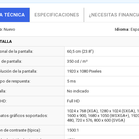
A TÉCNICA
ESPECIFICACIONES
¿NECESITAS FINANCI
o:
Nuevo
Idioma:
Espa
TALLA
nal de la pantalla:
60,5 cm (23.8")
o de pantalla:
350 cd / m²
ución de la pantalla:
1920 x 1080 Pixeles
po de respuesta:
5 ms
lla:
No indicado
 HD:
Full HD
1024 x 768 (XGA), 1280 x 1024 (SXGA), 1
atos gráficos soportados:
1600 x 900, 1680 x 1050 (WSXGA+), 1920 
480, 720 x 576, 800 x 600 (SVGA)
n de contraste (típica):
1500:1