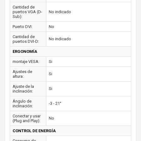
Cantidad de
puertos VGA (D-
No indicado
Sub):
Puerto DVI:
No
Cantidad de
No indicado
puertos DVI-D:
ERGONOMÍA
montaje VESA:
Si
Ajustes de
Si
altura:
Ajuste de la
Si
inclinación:
Ángulo de
-3 - 21°
inclinación:
Conectar y usar
No
(Plug and Play):
CONTROL DE ENERGÍA
Consumo de