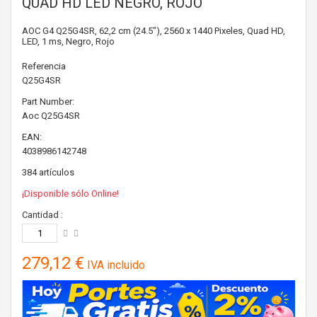
QUAD HD LED NEGRO, ROJO
AOC G4 Q25G4SR, 62,2 cm (24.5"), 2560 x 1440 Pixeles, Quad HD,
LED, 1 ms, Negro, Rojo
Referencia
Q25G4SR
Part Number:
Aoc
Q25G4SR
EAN:
4038986142748
384
artículos
¡Disponible sólo Online!
Cantidad :
279,12 €
IVA incluido