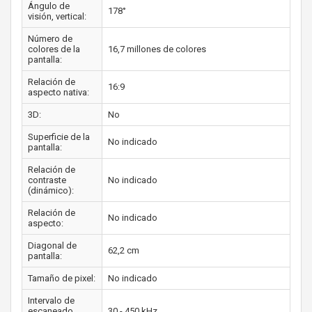
Ángulo de
178°
visión, vertical:
Número de
colores de la
16,7 millones de colores
pantalla:
Relación de
16:9
aspecto nativa:
3D:
No
Superficie de la
No indicado
pantalla:
Relación de
contraste
No indicado
(dinámico):
Relación de
No indicado
aspecto:
Diagonal de
62,2 cm
pantalla:
Tamaño de pixel:
No indicado
Intervalo de
escaneado
30 - 450 kHz