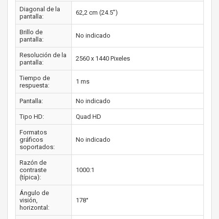
Diagonal de la
62,2 cm (24.5")
pantalla:
Brillo de
No indicado
pantalla:
Resolución de la
2560 x 1440 Pixeles
pantalla:
Tiempo de
1 ms
respuesta:
Pantalla:
No indicado
Tipo HD:
Quad HD
Formatos
gráficos
No indicado
soportados:
Razón de
contraste
1000:1
(típica):
Ángulo de
visión,
178°
horizontal: