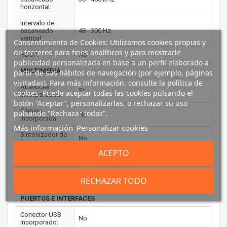
horizontal:
Intervalo de
escaneado
48 - 300 Hz
vertical:
Consentimiento de Cookies: Utilizamos cookies propias y
de terceros para fines analíticos y para mostrarle
HDCP:
No
publicidad personalizada en base a un perfil elaborado a
MULTIMEDIA
partir de sus hábitos de navegación (por ejemplo, páginas
visitadas). Para más información, consulte la política de
Altavoces
Si
cookies. Puede aceptar todas las cookies pulsando el
incorporados:
botón “Aceptar”, personalizarlas, o rechazar su uso
Cámara
pulsando "Rechazar todas".
No
incorporada:
Más información
Personalizar cookies
Sintonizador de
No
TV integrado:
ACEPTO
DISEÑO
Color del
Negro, Rojo
RECHAZAR TODO
producto:
PUERTOS E INTERFACES
Conector USB
No
incorporado: