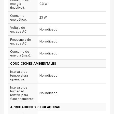
energía
0,3 W
(inactivo):
Consumo
23 W
energético:
Voltaje de
No indicado
entrada AC:
Frecuencia de
No indicado
entrada AC:
Consumo de
No indicado
energía (max):
CONDICIONES AMBIENTALES
Intervalo de
temperatura
No indicado
operativa:
Intervalo de
humedad
No indicado
relativa para
funcionamiento:
APROBACIONES REGULADORAS