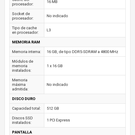
16 MB
procesador:
Socket de
No indicado
procesador:
Tipo de cache
L3
en procesador:
MEMORIA RAM
Memoria interna:
16 GB, de tipo DDR5-SDRAM a 4800 MHz
Módulos de
memoria
1 x 16 GB
instalados:
Memoria
máxima
No indicado
admitida:
DISCO DURO
Capacidad total:
512 GB
Discos SSD
1 PCI Express
instalados:
PANTALLA