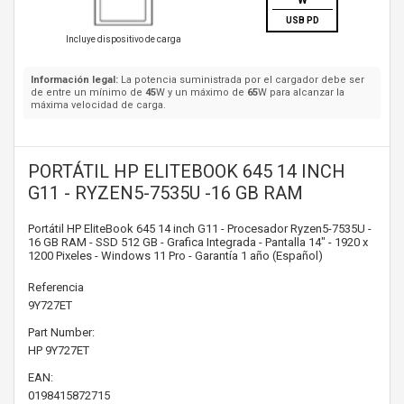
W
USB PD
Incluye dispositivo de carga
Información legal:
La potencia suministrada por el cargador debe ser
de entre un mínimo de
45
W y un máximo de
65
W para alcanzar la
máxima velocidad de carga.
PORTÁTIL HP ELITEBOOK 645 14 INCH
G11 - RYZEN5-7535U -16 GB RAM
Portátil HP EliteBook 645 14 inch G11 - Procesador Ryzen5-7535U -
16 GB RAM - SSD 512 GB - Grafica Integrada - Pantalla 14" - 1920 x
1200 Pixeles - Windows 11 Pro - Garantía 1 año (Español)
Referencia
9Y727ET
Part Number:
HP
9Y727ET
EAN:
0198415872715