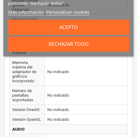
Modelo tarjeta
pulsando "Rechazar todas".
gráfica
No indicado
integrada:
Más información
Personalizar cookies
Modelo tarjeta
gráfica
No indicado
ACEPTO
dedicada:
Frecuencia base:
No indicado
RECHAZAR TODO
Frecuencia
No indicado
máxima:
Memoria
máxima del
adaptador de
No indicado
gráficos
incorporado:
Número de
pantallas
No indicado
soportadas:
Versión DirectX:
No indicado
Versión OpenGL:
No indicado
AUDIO