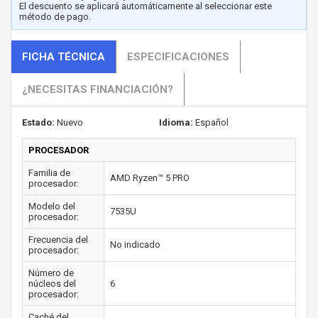
El descuento se aplicará automáticamente al seleccionar este
método de pago.
FICHA TÉCNICA
ESPECIFICACIONES
¿NECESITAS FINANCIACIÓN?
Estado:
Nuevo
Idioma:
Español
PROCESADOR
Familia de
AMD Ryzen™ 5 PRO
procesador:
Modelo del
7535U
procesador:
Frecuencia del
No indicado
procesador:
Número de
núcleos del
6
procesador:
Caché del