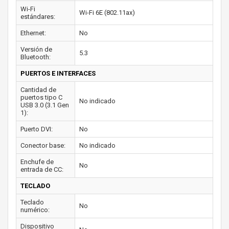
Wi-Fi
Wi-Fi 6E (802.11ax)
estándares:
Ethernet:
No
Versión de
5.3
Bluetooth:
PUERTOS E INTERFACES
Cantidad de
puertos tipo C
No indicado
USB 3.0 (3.1 Gen
1):
Puerto DVI:
No
Conector base:
No indicado
Enchufe de
No
entrada de CC:
TECLADO
Teclado
No
numérico:
Dispositivo