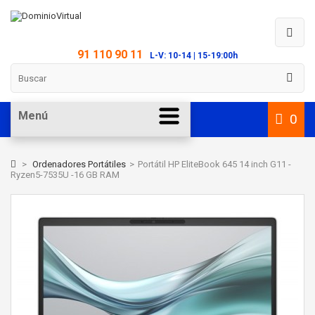
91 110 90 11
L-V: 10-14 | 15-19:00h
Menú
0
>
Ordenadores Portátiles
>
Portátil HP EliteBook 645 14 inch G11 -
Ryzen5-7535U -16 GB RAM