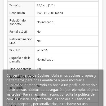
Tamaño:
35,6 cm (14")
Resolución:
1920 x 1200 Pixeles
Relación de
No indicado
aspecto:
Pantalla táctil:
No
Retroiluminación
No
LED:
Tipo HD:
WUXGA
Superficie de la
No indicado
pantalla:
Tipo de pantalla:
IPS
Consentimiento de Cookies: Utilizamos cookies propias y
TARJETA GRÁFICA
de terceros para fines analíticos y para mostrarle
Tarjeta gráfica
publicidad personalizada en base a un perfil elaborado a
No
intregrada:
partir de sus hábitos de navegación (por ejemplo, páginas
visitadas). Para más información, consulte la política de
Tarjeta gráfica
No
cookies. Puede aceptar todas las cookies pulsando el
dedicada:
botón “Aceptar”, personalizarlas, o rechazar su uso