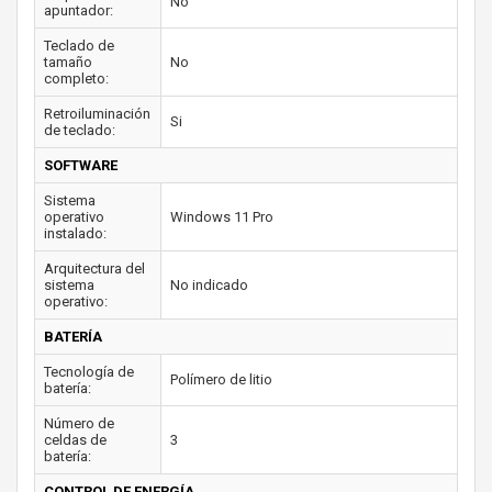
No
apuntador:
Teclado de
tamaño
No
completo:
Retroiluminación
Si
de teclado:
SOFTWARE
Sistema
operativo
Windows 11 Pro
instalado:
Arquitectura del
sistema
No indicado
operativo:
BATERÍA
Tecnología de
Polímero de litio
batería:
Número de
celdas de
3
batería:
CONTROL DE ENERGÍA