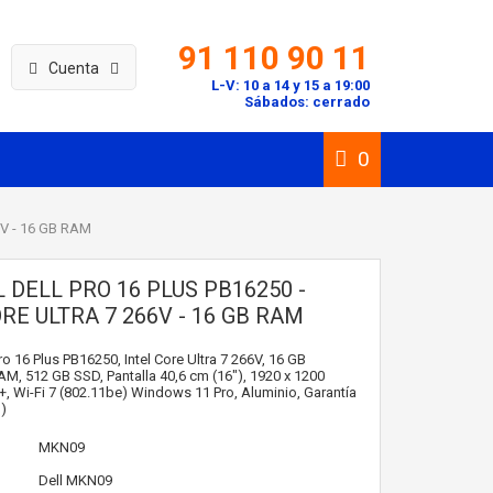
91 110 90 11
Cuenta
L-V: 10 a 14 y 15 a 19:00
Sábados: cerrado
0
66V - 16 GB RAM
 DELL PRO 16 PLUS PB16250 -
RE ULTRA 7 266V - 16 GB RAM
ro 16 Plus PB16250, Intel Core Ultra 7 266V, 16 GB
, 512 GB SSD, Pantalla 40,6 cm (16"), 1920 x 1200
D+, Wi-Fi 7 (802.11be) Windows 11 Pro, Aluminio, Garantía
)
MKN09
Dell
MKN09