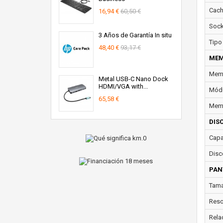
Cach
16,94 €
60,50 €
Sock
3 Años de Garantía In situ
Tipo
48,40 €
93,17 €
MEM
Memo
Metal USB-C Nano Dock
HDMI/VGA with...
Módu
65,58 €
Memo
DIS
Capa
Disc
PAN
Tama
Reso
Rela