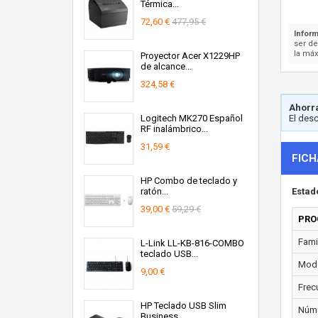
Térmica...
72,60 €
477,95 €
Inform
ser d
la máx
Proyector Acer X1229HP
de alcance...
324,58 €
Ahorra
Logitech MK270 Español
El des
RF inalámbrico...
31,59 €
FICH
HP Combo de teclado y
ratón...
Estad
39,00 €
59,29 €
PRO
Fami
L-Link LL-KB-816-COMBO
teclado USB...
Mode
9,00 €
Frec
HP Teclado USB Slim
Núme
Business