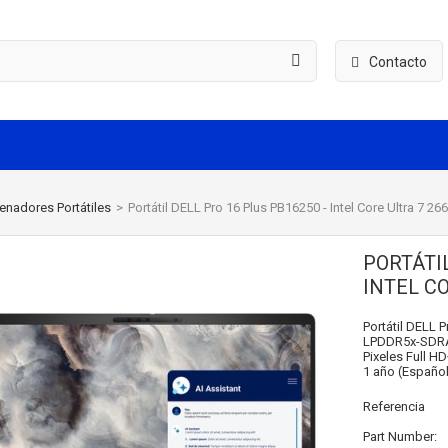
Contacto
enadores Portátiles
>
Portátil DELL Pro 16 Plus PB16250 - Intel Core Ultra 7 2
PORTÁTIL
INTEL CO
Portátil DELL P
LPDDR5x-SDRAM
Pixeles Full H
1 año (Español
Referencia
Part Number: