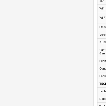
4G:
Wifi:
Wi-F
Ether
Vers
PUE
Cant
Gen 
Puer
Cone
Ench
TEC
Tecl
Disp