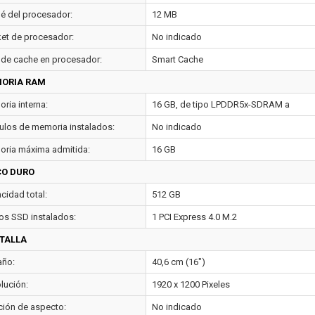
é del procesador:
12 MB
et de procesador:
No indicado
 de cache en procesador:
Smart Cache
ORIA RAM
ria interna:
16 GB, de tipo LPDDR5x-SDRAM a
los de memoria instalados:
No indicado
ria máxima admitida:
16 GB
CO DURO
cidad total:
512 GB
os SSD instalados:
1 PCI Express 4.0 M.2
TALLA
ño:
40,6 cm (16")
lución:
1920 x 1200 Pixeles
ción de aspecto:
No indicado