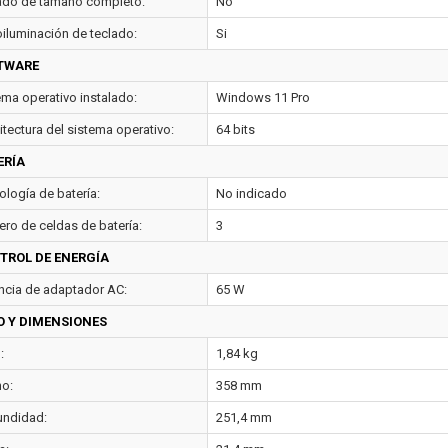
ado de tamaño completo:
No
oiluminación de teclado:
Si
TWARE
ema operativo instalado:
Windows 11 Pro
itectura del sistema operativo:
64 bits
ERÍA
ología de batería:
No indicado
ro de celdas de batería:
3
TROL DE ENERGÍA
ncia de adaptador AC:
65 W
O Y DIMENSIONES
:
1,84 kg
o:
358 mm
undidad:
251,4 mm