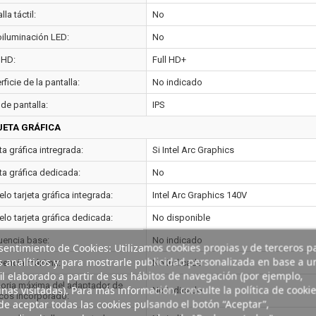
lla táctil:
No
oiluminación LED:
No
 HD:
Full HD+
ficie de la pantalla:
No indicado
de pantalla:
IPS
JETA GRÁFICA
ta gráfica intregrada:
Si Intel Arc Graphics
ta gráfica dedicada:
No
o tarjeta gráfica integrada:
Intel Arc Graphics 140V
lo tarjeta gráfica dedicada:
No disponible
uencia base:
No indicado
entimiento de Cookies: Utilizamos cookies propias y de terceros p
s analíticos y para mostrarle publicidad personalizada en base a u
uencia máxima:
No indicado
il elaborado a partir de sus hábitos de navegación (por ejemplo,
ria máxima del adaptador de
nas visitadas). Para más información, consulte la política de cookie
No indicado
icos incorporado:
e aceptar todas las cookies pulsando el botón “Aceptar”,