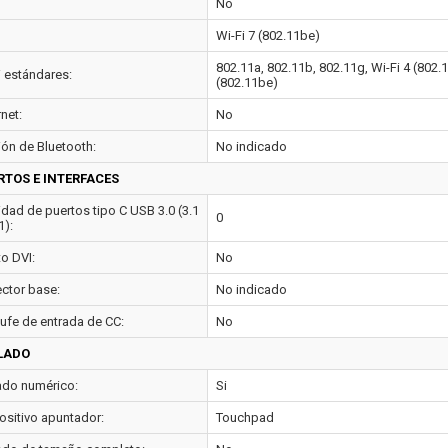
No
Wi-Fi 7 (802.11be)
802.11a, 802.11b, 802.11g, Wi-Fi 4 (802.11
i estándares:
(802.11be)
net:
No
ión de Bluetooth:
No indicado
RTOS E INTERFACES
idad de puertos tipo C USB 3.0 (3.1
0
1):
to DVI:
No
ctor base:
No indicado
ufe de entrada de CC:
No
LADO
ado numérico:
Si
ositivo apuntador:
Touchpad