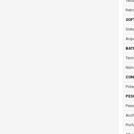
Tecl
Retr
SOF
Sist
Arqu
BAT
Tecn
Núme
CON
Pote
PES
Peso
Anch
Prof