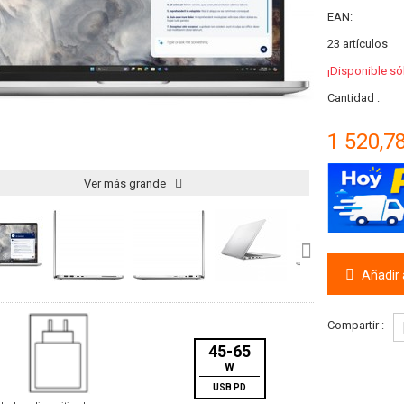
EAN:
23
artículos
¡Disponible só
Cantidad :
1 520,7
Ver más grande
Añadir a
Compartir :
45-65
W
USB PD