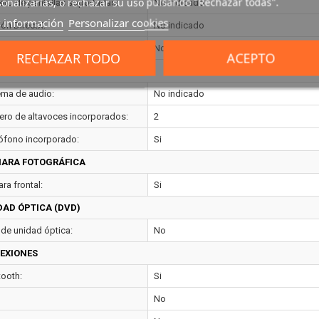
onalizarlas, o rechazar su uso pulsando "Rechazar todas".
ro de pantallas soportadas:
No indicado
 información
Personalizar cookies
ión DirectX:
No indicado
ión OpenGL:
No indicado
RECHAZAR TODO
ACEPTO
IO
ema de audio:
No indicado
ro de altavoces incorporados:
2
ófono incorporado:
Si
ARA FOTOGRÁFICA
ra frontal:
Si
DAD ÓPTICA (DVD)
 de unidad óptica:
No
EXIONES
tooth:
Si
No