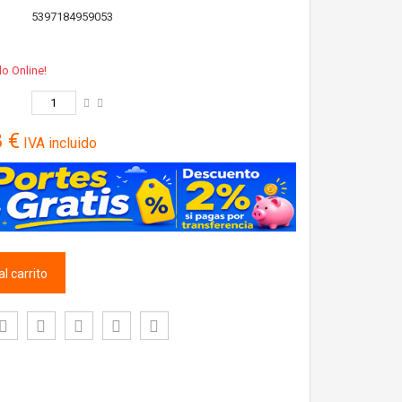
5397184959053
lo Online!
8 €
IVA incluido
l carrito