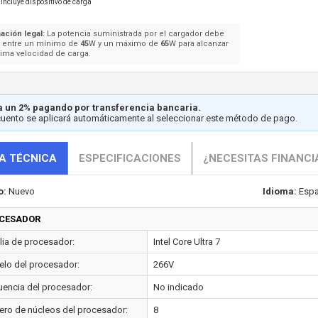
Incluye dispositivo de carga
ación legal:
La potencia suministrada por el cargador debe
e entre un mínimo de
45
W y un máximo de
65
W para alcanzar
ima velocidad de carga.
 un 2% pagando por transferencia bancaria.
cuento se aplicará automáticamente al seleccionar este método de pago.
A TÉCNICA
ESPECIFICACIONES
¿NECESITAS FINANCI
o:
Nuevo
Idioma:
Espa
CESADOR
lia de procesador:
Intel Core Ultra 7
lo del procesador:
266V
uencia del procesador:
No indicado
ro de núcleos del procesador:
8