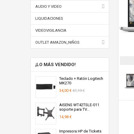
AUDIO Y VIDEO
LIQUIDACIONES
VIDEOVIGILANCIA
OUTLET AMAZON_NIÑOS
¡LO MÁS VENDIDO!
Teclado + Ratón Logitech
MK270
34,00 €
47,19 €
AISENS WT42TSLE-011
soporte para TV...
14,98 €
Impresora HP de Tickets