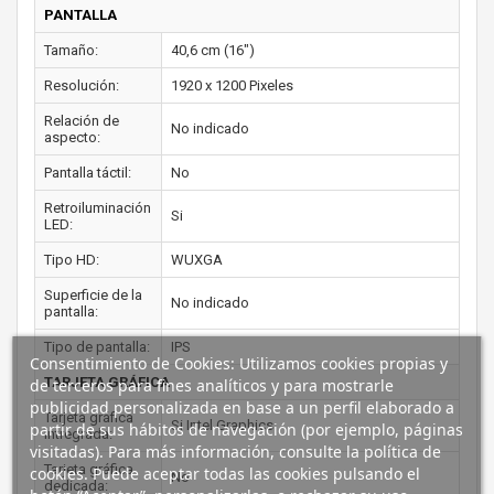
PANTALLA
Tamaño:
40,6 cm (16")
Resolución:
1920 x 1200 Pixeles
Relación de
No indicado
aspecto:
Pantalla táctil:
No
Retroiluminación
Si
LED:
Tipo HD:
WUXGA
Superficie de la
No indicado
pantalla:
Tipo de pantalla:
IPS
Consentimiento de Cookies: Utilizamos cookies propias y
TARJETA GRÁFICA
de terceros para fines analíticos y para mostrarle
publicidad personalizada en base a un perfil elaborado a
Tarjeta gráfica
Si Intel Graphics
partir de sus hábitos de navegación (por ejemplo, páginas
intregrada:
visitadas). Para más información, consulte la política de
Tarjeta gráfica
cookies. Puede aceptar todas las cookies pulsando el
No
dedicada: