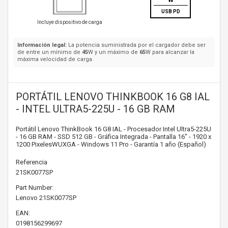
W
USB PD
Incluye dispositivo de carga
Información legal:
La potencia suministrada por el cargador debe ser
de entre un mínimo de
45
W y un máximo de
65
W para alcanzar la
máxima velocidad de carga.
PORTÁTIL LENOVO THINKBOOK 16 G8 IAL
- INTEL ULTRA5-225U - 16 GB RAM
Portátil Lenovo ThinkBook 16 G8 IAL - Procesador Intel Ultra5-225U
- 16 GB RAM - SSD 512 GB - Gráfica Integrada - Pantalla 16" - 1920 x
1200 PixelesWUXGA - Windows 11 Pro - Garantía 1 año (Español)
Referencia
21SK0077SP
Part Number:
Lenovo
21SK0077SP
EAN:
0198156299697