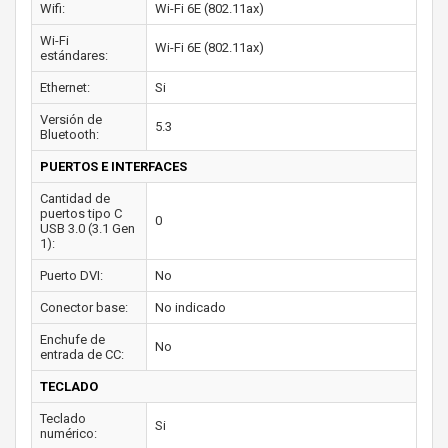
Wifi:
Wi-Fi 6E (802.11ax)
Wi-Fi
Wi-Fi 6E (802.11ax)
estándares:
Ethernet:
Si
Versión de
5.3
Bluetooth:
PUERTOS E INTERFACES
Cantidad de
puertos tipo C
0
USB 3.0 (3.1 Gen
1):
Puerto DVI:
No
Conector base:
No indicado
Enchufe de
No
entrada de CC:
TECLADO
Teclado
Si
numérico: