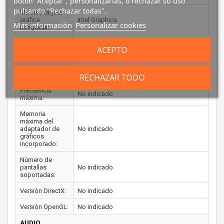
botón “Aceptar”, personalizarlas, o rechazar su uso
pulsando "Rechazar todas".
Modelo tarjeta
gráfica
Intel Graphics
Más información
Personalizar cookies
integrada:
Modelo tarjeta
ACEPTO
gráfica
No disponible
dedicada:
Frecuencia base:
No indicado
RECHAZAR TODO
Frecuencia
No indicado
máxima:
Memoria
máxima del
adaptador de
No indicado
gráficos
incorporado:
Número de
pantallas
No indicado
soportadas:
Versión DirectX:
No indicado
Versión OpenGL:
No indicado
AUDIO