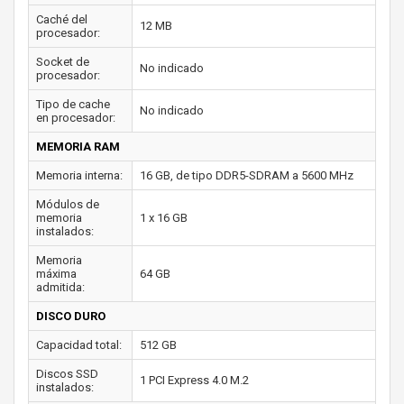
Caché del
12 MB
procesador:
Socket de
No indicado
procesador:
Tipo de cache
No indicado
en procesador:
MEMORIA RAM
Memoria interna:
16 GB, de tipo DDR5-SDRAM a 5600 MHz
Módulos de
memoria
1 x 16 GB
instalados:
Memoria
máxima
64 GB
admitida:
DISCO DURO
Capacidad total:
512 GB
Discos SSD
1 PCI Express 4.0 M.2
instalados: