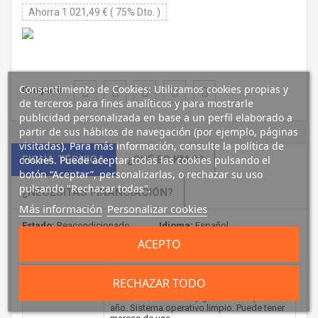
Ahorra 1 021,49 € ( 75% Dto. )
Consentimiento de Cookies: Utilizamos cookies propias y
Compartir :
de terceros para fines analíticos y para mostrarle
publicidad personalizada en base a un perfil elaborado a
partir de sus hábitos de navegación (por ejemplo, páginas
visitadas). Para más información, consulte la política de
cookies. Puede aceptar todas las cookies pulsando el
FICHA TÉCNICA
¿QUÉ ES KM.0?
botón “Aceptar”, personalizarlas, o rechazar su uso
pulsando "Rechazar todas".
¿NECESITAS FINANCIACIÓN?
Más información
Personalizar cookies
Estado:
Reacondicionado
Idioma:
Español
ACEPTO
ESTADO
Equipo usado, en muy buen estado,
RECHAZAR TODO
procedente de ex-leasing bancario.
Estado:
Totalmente revisado y garantizado por 1
año. Sistema operativo limpio. Puede tener