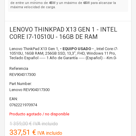
de entre un mínimo de
45
W y un máximo de
65
W para alcanzar la
máxima velocidad de carga.
LENOVO THINKPAD X13 GEN 1 - INTEL
CORE I7-10510U - 16GB DE RAM
Lenovo ThinkPad X13 Gen 1,
- EQUIPO USADO -
, Intel Core i7-
10510U, 16GB RAM, 256GB SSD, 13,3", FHD, Windows 11 Pro,
Teclado Español ----- 1 Año de Garantía ----- (Español) - -Km.0-
Referencia
REV904317300
Part Number:
Lenovo
REV904317300
EAN:
0762221970974
Producto agotado / no disponible
1 359,00 €
IVA incluido
337,51 €
IVA incluido