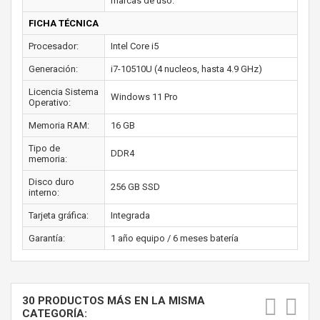
marcas de uso.
FICHA TÉCNICA
Procesador:
Intel Core i5
Generación:
i7-10510U (4 nucleos, hasta 4.9 GHz)
Licencia Sistema
Windows 11 Pro
Operativo:
Memoria RAM:
16 GB
Tipo de
DDR4
memoria:
Disco duro
256 GB SSD
interno:
Tarjeta gráfica:
Integrada
Garantía:
1 año equipo / 6 meses batería
30 PRODUCTOS MÁS EN LA MISMA
CATEGORÍA: