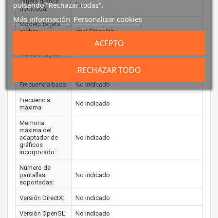
Tarjeta gráfica
pulsando "Rechazar todas".
No
dedicada:
Más información
Personalizar cookies
Modelo tarjeta
gráfica
Intel Graphics
integrada:
ACEPTO
Modelo tarjeta
gráfica
No disponible
RECHAZAR TODO
dedicada:
Frecuencia base:
No indicado
Frecuencia
No indicado
máxima:
Memoria
máxima del
adaptador de
No indicado
gráficos
incorporado:
Número de
pantallas
No indicado
soportadas:
Versión DirectX:
No indicado
Versión OpenGL:
No indicado