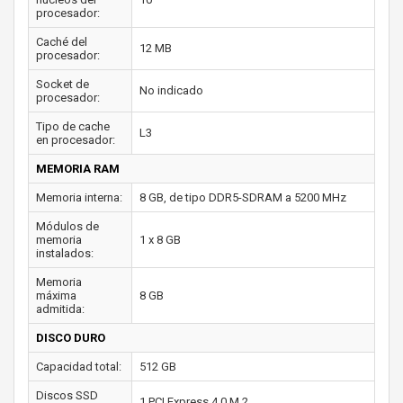
procesador:
Caché del
12 MB
procesador:
Socket de
No indicado
procesador:
Tipo de cache
L3
en procesador:
MEMORIA RAM
Memoria interna:
8 GB, de tipo DDR5-SDRAM a 5200 MHz
Módulos de
memoria
1 x 8 GB
instalados:
Memoria
máxima
8 GB
admitida:
DISCO DURO
Capacidad total:
512 GB
Discos SSD
1 PCI Express 4.0 M.2