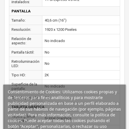
instalados:
PANTALLA
Tamaño:
40,6 cm (16")
Resolución:
1920 x 1200 Pixeles
Relación de
No indicado
aspecto:
Pantalla táctil:
No
Retroiluminación
No
LED:
Tipo HD:
2K
Superficie de la
No indicado
pantalla:
Consentimiento de Cookies: Utilizamos cookies propias y
de terceros para fines analíticos y para mostrarle
Tipo de pantalla:
IPS
publicidad personalizada en base a un perfil elaborado a
TARJETA GRÁFICA
partir de sus hábitos de navegación (por ejemplo, páginas
visitadas). Para más información, consulte la política de
Tarjeta gráfica
Si Intel Graphics
cookies. Puede aceptar todas las cookies pulsando el
intregrada:
botón “Aceptar”, personalizarlas, o rechazar su uso