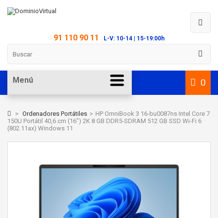
91 110 90 11
L-V: 10-14 | 15-19:00h
Menú
0
>
Ordenadores Portátiles
>
HP OmniBook 3 16-bu0087ns Intel Core 7
150U Portátil 40,6 cm (16") 2K 8 GB DDR5-SDRAM 512 GB SSD Wi-Fi 6
(802.11ax) Windows 11