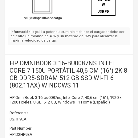
W
USB PD
Incluye dispositivo de carga
Información legal:
La potencia suministrada por el cargador debe ser
de entre un mínimo de
45
W y un máximo de
65
W para alcanzar la
máxima velocidad de carga.
HP OMNIBOOK 3 16-BU0087NS INTEL
CORE 7 150U PORTÁTIL 40,6 CM (16") 2K 8
GB DDR5-SDRAM 512 GB SSD WI-FI 6
(802.11AX) WINDOWS 11
HP OmniBook 3 16-bu0087ns, Intel Core 7, 40,6 cm (16"), 1920 x
1200 Pixeles, 8 GB, 512 GB, Windows 11 Home (Español)
Referencia
D2HP9EA
Part Number:
HP
D2HP9EA