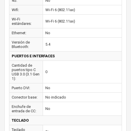
4G:
No
Wifi:
Wi-Fi 6 (802.11ax)
Wi-Fi
Wi-Fi 6 (802.11ax)
estándares:
Ethernet:
No
Versión de
5.4
Bluetooth:
PUERTOS E INTERFACES
Cantidad de
puertos tipo C
0
USB 3.0 (3.1 Gen
1):
Puerto DVI:
No
Conector base:
No indicado
Enchufe de
No
entrada de CC:
TECLADO
Teclado