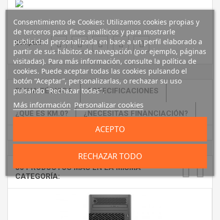
Consentimiento de Cookies: Utilizamos cookies propias y
de terceros para fines analíticos y para mostrarle
publicidad personalizada en base a un perfil elaborado a
Compartir :
partir de sus hábitos de navegación (por ejemplo, páginas
visitadas). Para más información, consulte la política de
cookies. Puede aceptar todas las cookies pulsando el
botón “Aceptar”, personalizarlas, o rechazar su uso
pulsando "Rechazar todas".
FICHA TÉCNICA
ESPECIFICACIONES
Más información
Personalizar cookies
¿QUÉ ES KM.0?
¿NECESITAS FINANCIACIÓN?
ACEPTO
RECHAZAR TODO
30 PRODUCTOS MÁS EN LA MISMA
CATEGORÍA: