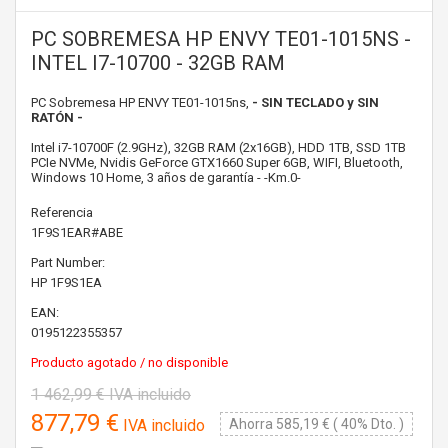
PC SOBREMESA HP ENVY TE01-1015NS -
INTEL I7-10700 - 32GB RAM
PC Sobremesa HP ENVY TE01-1015ns,
- SIN TECLADO y SIN
RATÓN -
Intel i7-10700F (2.9GHz), 32GB RAM (2x16GB), HDD 1TB, SSD 1TB
PCIe NVMe, Nvidis GeForce GTX1660 Super 6GB, WIFI, Bluetooth,
Windows 10 Home, 3 años de garantía - -Km.0-
Referencia
1F9S1EAR#ABE
Part Number:
HP
1F9S1EA
EAN:
0195122355357
Producto agotado / no disponible
1 462,99 €
IVA incluido
877,79 €
IVA incluido
Ahorra 585,19 € ( 40% Dto. )