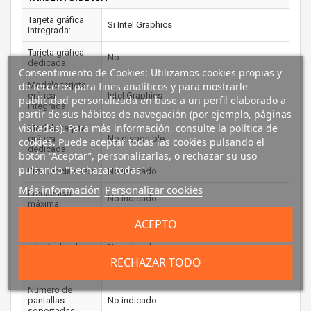
Tarjeta gráfica
Si Intel Graphics
intregrada:
Tarjeta gráfica
No
dedicada:
Consentimiento de Cookies: Utilizamos cookies propias y
Modelo tarjeta
de terceros para fines analíticos y para mostrarle
gráfica
Intel Graphics
publicidad personalizada en base a un perfil elaborado a
integrada:
partir de sus hábitos de navegación (por ejemplo, páginas
visitadas). Para más información, consulte la política de
Modelo tarjeta
gráfica
No disponible
cookies. Puede aceptar todas las cookies pulsando el
dedicada:
botón “Aceptar”, personalizarlas, o rechazar su uso
pulsando "Rechazar todas".
Frecuencia base:
No indicado
Más información
Personalizar cookies
Frecuencia
No indicado
máxima:
ACEPTO
Memoria
máxima del
adaptador de
No indicado
gráficos
RECHAZAR TODO
incorporado:
Número de
pantallas
No indicado
soportadas: