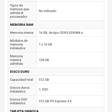
Tipos de
memoria que
No indicado
admite el
procesador:
MEMORIA RAM
Memoria interna:
16 GB, de tipo DDR5-SDRAM a
Módulos de
memoria
1 x 16 GB
instalados:
Memoria
máxima
128 GB
admitida:
DISCO DURO
Capacidad total:
512 GB
Discos duros
1, SSD
instalados:
Discos SSD
512 GB PCI Express 4.0
instalados:
TARJETA GRÁFICA