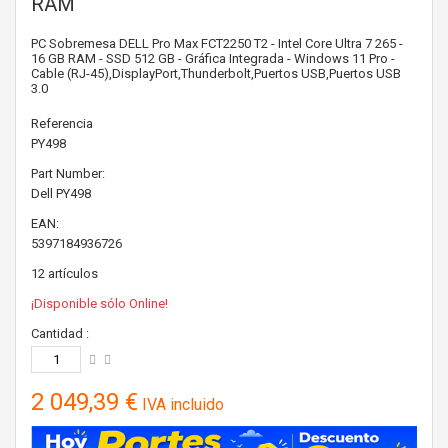
RAM
PC Sobremesa DELL Pro Max FCT2250 T2 - Intel Core Ultra 7 265 -
16 GB RAM - SSD 512 GB - Gráfica Integrada - Windows 11 Pro -
Cable (RJ-45),DisplayPort,Thunderbolt,Puertos USB,Puertos USB
3.0
Referencia
PY498
Part Number:
Dell
PY498
EAN:
5397184936726
12
artículos
¡Disponible sólo Online!
Cantidad :
2 049,39 €
IVA incluido