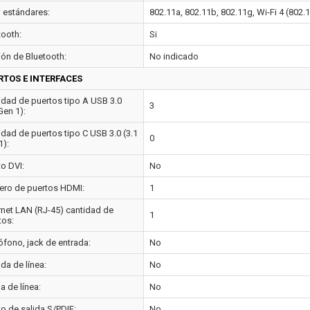
i estándares:
802.11a, 802.11b, 802.11g, Wi-Fi 4 (802.1
tooth:
Si
ión de Bluetooth:
No indicado
RTOS E INTERFACES
idad de puertos tipo A USB 3.0
3
Gen 1):
idad de puertos tipo C USB 3.0 (3.1
0
1):
to DVI:
No
ro de puertos HDMI:
1
rnet LAN (RJ-45) cantidad de
1
tos:
ófono, jack de entrada:
No
da de línea:
No
a de línea:
No
to de salida S/PDIF:
No