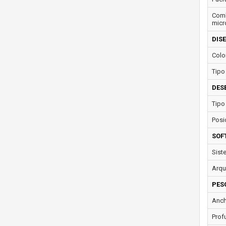
Comb
micr
DIS
Colo
Tipo
DES
Tipo
Posi
SOF
Sist
Arqu
PES
Anch
Prof