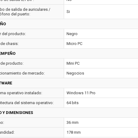
o de salida de auriculares /
Si
ófono del puerto:
EÑO
r del producto:
Negro
 de chasis:
Micro PC
EMPEÑO
 de producto:
Mini PC
cionamiento de mercado:
Negocios
TWARE
ema operativo instalado:
Windows 11 Pro
itectura del sistema operativo:
64 bits
O Y DIMENSIONES
o:
36 mm
undidad:
178 mm