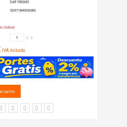
Dell
Y8GMG
5397184936085
lo Online!
€
IVA incluido
l carrito