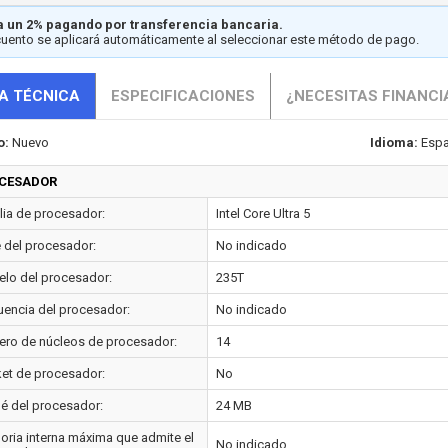
 un 2% pagando por transferencia bancaria.
cuento se aplicará automáticamente al seleccionar este método de pago.
A TÉCNICA
ESPECIFICACIONES
¿NECESITAS FINANCI
o:
Nuevo
Idioma:
Espa
CESADOR
lia de procesador:
Intel Core Ultra 5
e del procesador:
No indicado
lo del procesador:
235T
uencia del procesador:
No indicado
ro de núcleos de procesador:
14
et de procesador:
No
é del procesador:
24 MB
ria interna máxima que admite el
No indicado