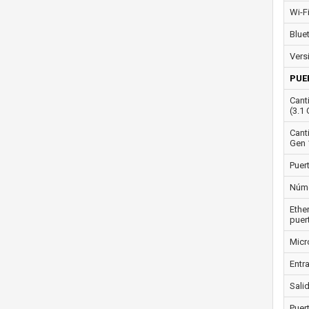
Wi-F
Blue
Vers
PUE
Cant
(3.1 
Cant
Gen 
Puer
Núme
Ethe
puer
Micr
Entra
Salid
Puer