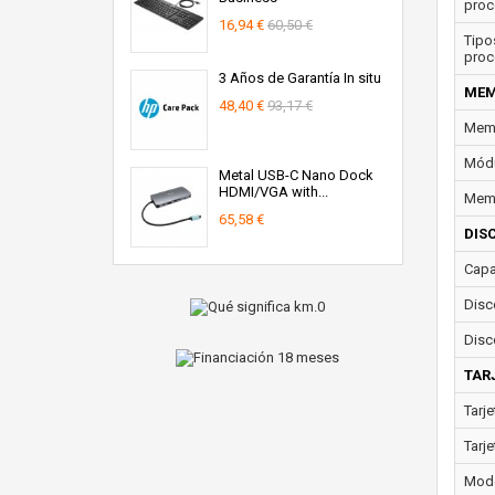
proc
16,94 €
60,50 €
Tipo
proc
3 Años de Garantía In situ
MEM
48,40 €
93,17 €
Memo
Módu
Metal USB-C Nano Dock
HDMI/VGA with...
Memo
65,58 €
DIS
Capa
Disc
Disc
TAR
Tarje
Tarje
Model