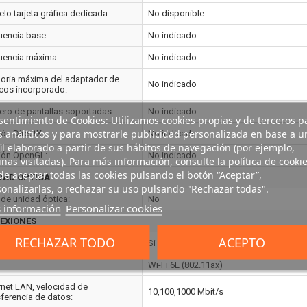
lo tarjeta gráfica dedicada:
No disponible
uencia base:
No indicado
uencia máxima:
No indicado
ria máxima del adaptador de
No indicado
icos incorporado:
ro de pantallas soportadas:
No indicado
entimiento de Cookies: Utilizamos cookies propias y de terceros p
s analíticos y para mostrarle publicidad personalizada en base a u
ión DirectX:
No indicado
il elaborado a partir de sus hábitos de navegación (por ejemplo,
ión OpenGL:
No indicado
nas visitadas). Para más información, consulte la política de cookie
e aceptar todas las cookies pulsando el botón “Aceptar”,
DAD ÓPTICA
onalizarlas, o rechazar su uso pulsando "Rechazar todas".
 de unidad óptica:
No
 información
Personalizar cookies
EXIONES
RECHAZAR TODO
ACEPTO
net:
Si
Wi-Fi 6E (802.11ax)
rnet LAN, velocidad de
10,100,1000 Mbit/s
sferencia de datos: