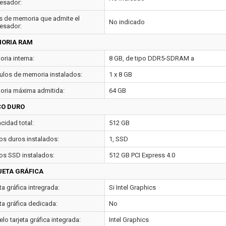
esador:
s de memoria que admite el
No indicado
esador:
ORIA RAM
ria interna:
8 GB, de tipo DDR5-SDRAM a
los de memoria instalados:
1 x 8 GB
ria máxima admitida:
64 GB
CO DURO
cidad total:
512 GB
os duros instalados:
1, SSD
os SSD instalados:
512 GB PCI Express 4.0
JETA GRÁFICA
ta gráfica intregrada:
Si Intel Graphics
ta gráfica dedicada:
No
o tarjeta gráfica integrada:
Intel Graphics