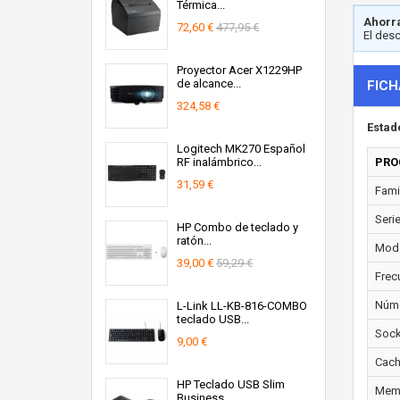
Térmica...
Ahorra
72,60 €
477,95 €
El des
Proyector Acer X1229HP
de alcance...
FICH
324,58 €
Estad
Logitech MK270 Español
RF inalámbrico...
PRO
31,59 €
Fami
Seri
HP Combo de teclado y
ratón...
Mode
39,00 €
59,29 €
Frec
Núme
L-Link LL-KB-816-COMBO
teclado USB...
Sock
9,00 €
Cach
HP Teclado USB Slim
Memo
Business