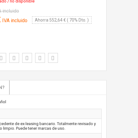
ado / no disponible
 incluido
€
IVA incluido
Ahorra 552,64 € ( 70% Dto. )
N?
ñol
edente de ex-leasing bancario. Totalmente revisado y
o limpio. Puede tener marcas de uso.