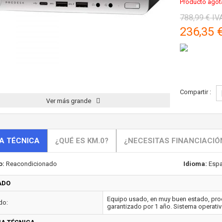
Producto agot
788,99 €
IVA
236,35 
Compartir :
Ver más grande
A TÉCNICA
¿QUÉ ES KM.0?
¿NECESITAS FINANCIACIÓ
o:
Reacondicionado
Idioma:
Espa
ADO
Equipo usado, en muy buen estado, proc
do:
garantizado por 1 año. Sistema operativ