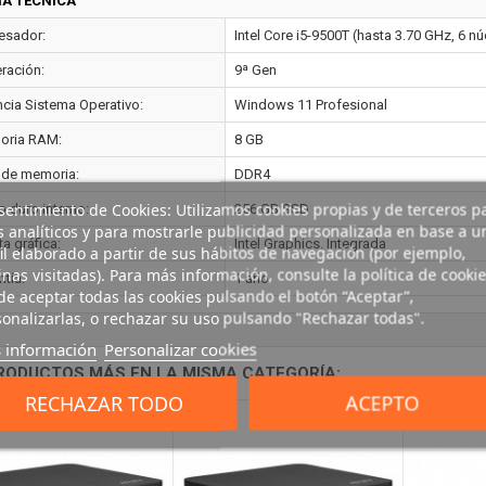
HA TÉCNICA
esador:
Intel Core i5-9500T (hasta 3.70 GHz, 6 n
ración:
9ª Gen
ncia Sistema Operativo:
Windows 11 Profesional
ria RAM:
8 GB
 de memoria:
DDR4
entimiento de Cookies: Utilizamos cookies propias y de terceros p
o duro interno:
256 GB SSD
s analíticos y para mostrarle publicidad personalizada en base a u
ta gráfica:
Intel Graphics. Integrada
il elaborado a partir de sus hábitos de navegación (por ejemplo,
nas visitadas). Para más información, consulte la política de cookie
tía:
1 año
e aceptar todas las cookies pulsando el botón “Aceptar”,
onalizarlas, o rechazar su uso pulsando "Rechazar todas".
 información
Personalizar cookies
RODUCTOS MÁS EN LA MISMA CATEGORÍA:
RECHAZAR TODO
ACEPTO