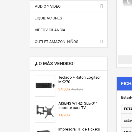
AUDIO Y VIDEO
LIQUIDACIONES
VIDEOVIGILANCIA
OUTLET AMAZON_NIÑOS
¡LO MÁS VENDIDO!
Teclado + Ratón Logitech
MK270
FICH
34,00 €
47,19 €
Estad
AISENS WT42TSLE-011
soporte para TV...
EST
14,98 €
Esta
Impresora HP de Tickets