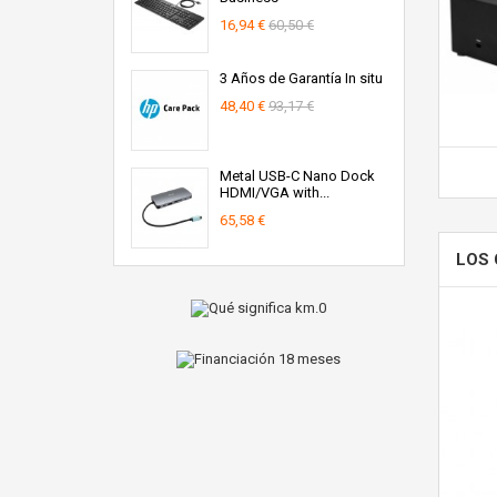
16,94 €
60,50 €
3 Años de Garantía In situ
48,40 €
93,17 €
Metal USB-C Nano Dock
HDMI/VGA with...
65,58 €
LOS 