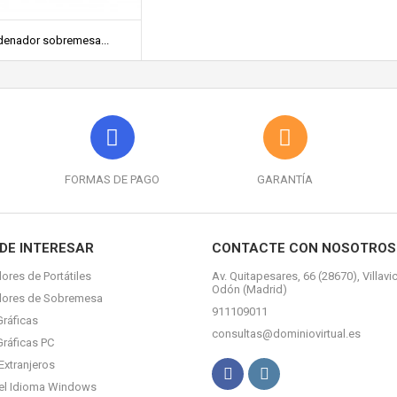
denador sobremesa...
FORMAS DE PAGO
GARANTÍA
DE INTERESAR
CONTACTE CON NOSOTROS
ores de Portátiles
Av. Quitapesares, 66 (28670), Villavi
Odón (Madrid)
dores de Sobremesa
911109011
Gráficas
consultas@dominiovirtual.es
Gráficas PC
Extranjeros
el Idioma Windows