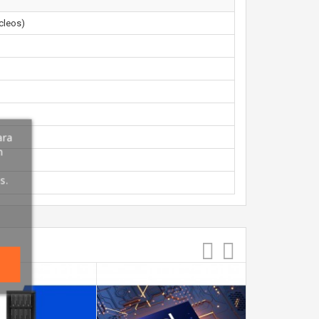
úcleos)
ara
n
s.