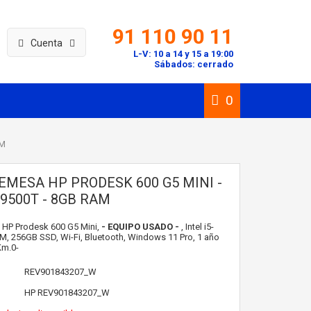
91 110 90 11
Cuenta
L-V: 10 a 14 y 15 a 19:00
Sábados: cerrado
0
AM
EMESA HP PRODESK 600 G5 MINI -
-9500T - 8GB RAM
HP Prodesk 600 G5 Mini,
- EQUIPO USADO -
, Intel i5-
, 256GB SSD, Wi-Fi, Bluetooth, Windows 11 Pro, 1 año
Km.0-
REV901843207_W
HP
REV901843207_W