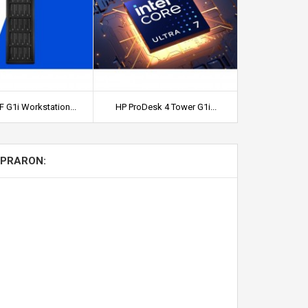
 G1i Workstation...
HP ProDesk 4 Tower G1i...
HP Pro Small
MPRARON: