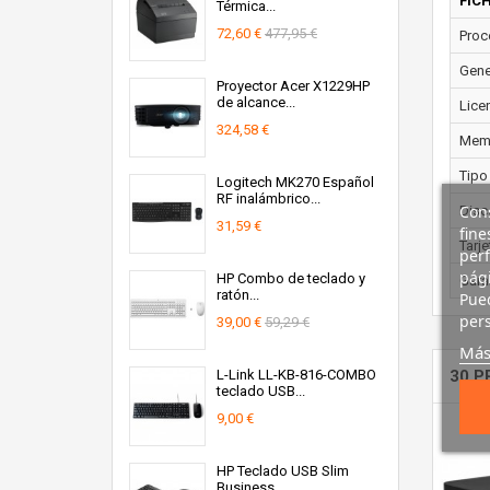
FIC
Térmica...
72,60 €
477,95 €
Proc
Gene
Proyector Acer X1229HP
de alcance...
Lice
324,58 €
Memo
Tipo
Logitech MK270 Español
RF inalámbrico...
Cons
Disc
31,59 €
fine
Tarje
perf
pági
HP Combo de teclado y
Garan
ratón...
Pued
pers
39,00 €
59,29 €
Más
L-Link LL-KB-816-COMBO
30 P
teclado USB...
9,00 €
HP Teclado USB Slim
Business