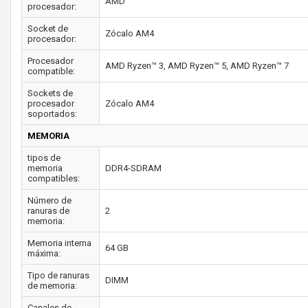
AMD
procesador:
Socket de
Zócalo AM4
procesador:
Procesador
AMD Ryzen™ 3, AMD Ryzen™ 5, AMD Ryzen™ 7
compatible:
Sockets de
procesador
Zócalo AM4
soportados:
MEMORIA
tipos de
memoria
DDR4-SDRAM
compatibles:
Número de
ranuras de
2
memoria:
Memoria interna
64 GB
máxima:
Tipo de ranuras
DIMM
de memoria:
Canales de