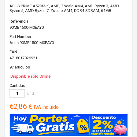
ASUS PRIME A520M-K, AMD, Zócalo AM4, AMD Ryzen 3, AMD
Ryzen 5, AMD Ryzen 7, Zócalo AM4, DDR4-SDRAM, 64 GB
Referencia
90MB1500-M0EAY0
Part Number:
Asus
90MB1500-M0EAY0
EAN:
4718017826921
97
artículos
¡Disponible sólo Online!
Cantidad :
62,86 €
IVA incluido