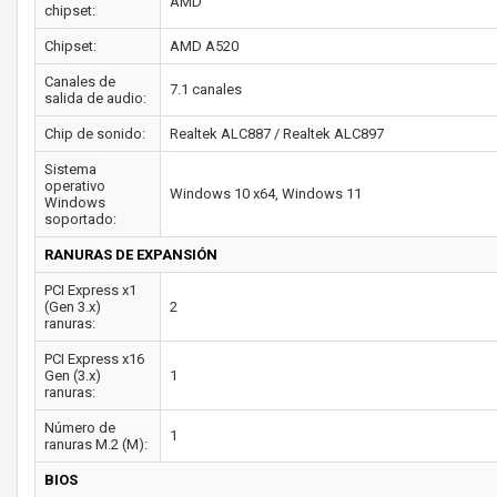
AMD
chipset:
Chipset:
AMD A520
Canales de
7.1 canales
salida de audio:
Chip de sonido:
Realtek ALC887 / Realtek ALC897
Sistema
operativo
Windows 10 x64, Windows 11
Windows
soportado:
RANURAS DE EXPANSIÓN
PCI Express x1
(Gen 3.x)
2
ranuras:
PCI Express x16
Gen (3.x)
1
ranuras:
Número de
1
ranuras M.2 (M):
BIOS