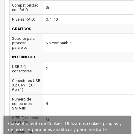
Compatibilidad
Si
con RAID:
Niveles RAID:
0, 1, 10
GRÁFICOS
Soporte para
proceso
No compatible
paralelo:
INTERNO I/O
USB 2.0,
2
conectores:
Conectores USB
3.2 Gen 1 (3.1
1
Gen 1):
Número de
conectores
4
SATA III:
S/PDIF, conector
Si
de salida:
Consentimiento de Cookies: Utilizamos cookies propias y
de terceros para fines analíticos y para mostrarle
Conector de