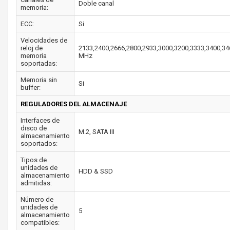
Doble canal
memoria:
ECC:
Si
Velocidades de
reloj de
2133,2400,2666,2800,2933,3000,3200,3333,3400,34
memoria
MHz
soportadas:
Memoria sin
Si
buffer:
REGULADORES DEL ALMACENAJE
Interfaces de
disco de
M.2, SATA III
almacenamiento
soportados:
Tipos de
unidades de
HDD & SSD
almacenamiento
admitidas:
Número de
unidades de
5
almacenamiento
compatibles: