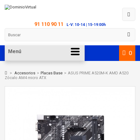
91 110 90 11
L-V: 10-14 | 15-19:00h
Menú
0
>
Accesorios
>
Placas Base
>
ASUS PRIME A520M-K AMD A520
Zócalo AM4 micro ATX