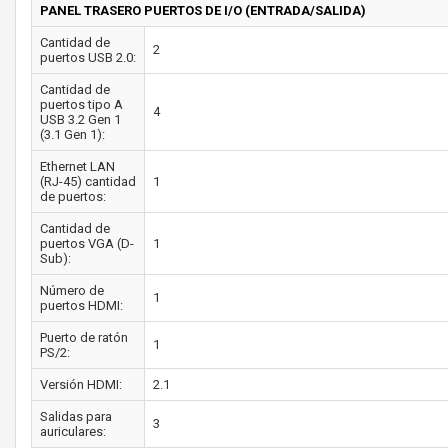
PANEL TRASERO PUERTOS DE I/O (ENTRADA/SALIDA)
Cantidad de
2
puertos USB 2.0:
Cantidad de
puertos tipo A
4
USB 3.2 Gen 1
(3.1 Gen 1):
Ethernet LAN
(RJ-45) cantidad
1
de puertos:
Cantidad de
puertos VGA (D-
1
Sub):
Número de
1
puertos HDMI:
Puerto de ratón
1
PS/2:
Versión HDMI:
2.1
Salidas para
3
auriculares: