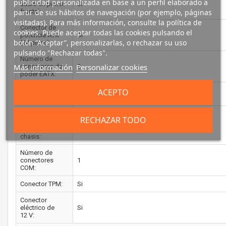
publicidad personalizada en base a un perfil elaborado a
audio en panel
Si
partir de sus hábitos de navegación (por ejemplo, páginas
frontal:
visitadas). Para más información, consulte la política de
Conector de
cookies. Puede aceptar todas las cookies pulsando el
potencia ATX
Si
botón “Aceptar”, personalizarlas, o rechazar su uso
(24 pines):
pulsando "Rechazar todas".
Número de
Más información
Personalizar cookies
conectores de
2
poder EATX:
Conector de
ACEPTO
Si
ventilador CPU:
Número de
RECHAZAR TODO
conectores a
1
ventilador de
chasis:
Número de
conectores
1
COM:
Conector TPM:
Si
Conector
eléctrico de
Si
12 V: