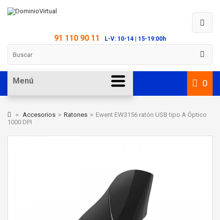
91 110 90 11
L-V: 10-14 | 15-19:00h
Menú
0
>
Accesorios
>
Ratones
>
Ewent EW3156 ratón USB tipo A Óptico
1000 DPI