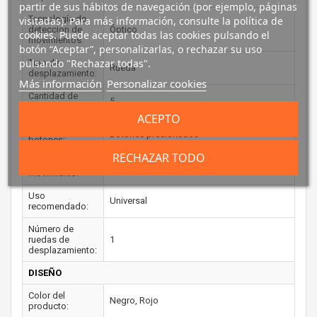
partir de sus hábitos de navegación (por ejemplo, páginas
Tecnología de
visitadas). Para más información, consulte la política de
detección de
Óptico
cookies. Puede aceptar todas las cookies pulsando el
movimientos:
botón “Aceptar”, personalizarlas, o rechazar su uso
pulsando "Rechazar todas".
Tipo de
Rueda
desplazamiento:
Más información
Personalizar cookies
Cantidad de
5
botones:
ACEPTO
Tipo de
Botones presionados
botones:
RECHAZAR TODO
Resolución de
1000 DPI
movimiento:
Uso
Universal
recomendado:
Número de
ruedas de
1
desplazamiento:
DISEÑO
Color del
Negro, Rojo
producto: