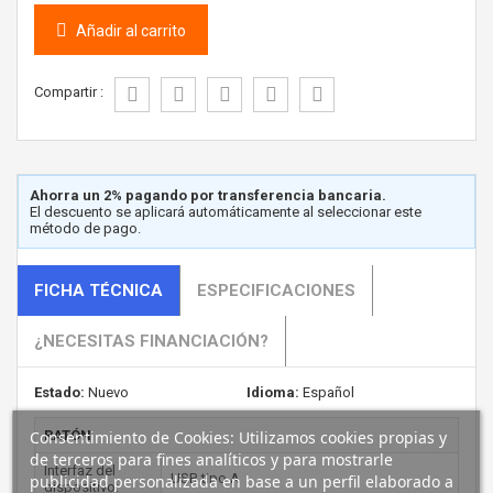
Añadir al carrito
Compartir :
Ahorra un 2% pagando por transferencia bancaria.
El descuento se aplicará automáticamente al seleccionar este
método de pago.
FICHA TÉCNICA
ESPECIFICACIONES
¿NECESITAS FINANCIACIÓN?
Estado:
Nuevo
Idioma:
Español
Consentimiento de Cookies: Utilizamos cookies propias y
RATÓN
de terceros para fines analíticos y para mostrarle
Interfaz del
USB tipo A
publicidad personalizada en base a un perfil elaborado a
dispositivo: