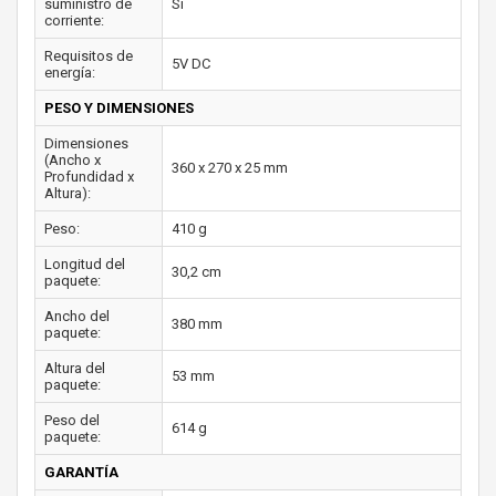
suministro de
Si
corriente:
Requisitos de
5V DC
energía:
PESO Y DIMENSIONES
Dimensiones
(Ancho x
360 x 270 x 25 mm
Profundidad x
Altura):
Peso:
410 g
Longitud del
30,2 cm
paquete:
Ancho del
380 mm
paquete:
Altura del
53 mm
paquete:
Peso del
614 g
paquete:
GARANTÍA