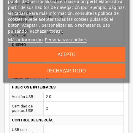
39,1 cm (15.4")
publicidad personalizada en base a un perfil elaborado a
de pantalla:
partir de sus hábitos de navegación (por ejemplo, páginas
Número de
visitadas). Para más información, consulte la política de
ventiladores
2 pieza(s)
cookies. Puede aceptar todas las cookies pulsando el
incluidos:
botón “Aceptar”, personalizarlas, o rechazar su uso
pulsando "Rechazar todas".
Velocidad de
1500 RPM
rotación:
Más información
Personalizar cookies
DISEÑO
ACEPTO
Color del
Gris, Color blanco
producto:
Materiales:
Metal, De plástico
RECHAZAR TODO
Indicadores LED:
Si
PUERTOS E INTERFACES
Versión USB:
2.0
Cantidad de
2
puertos USB:
CONTROL DE ENERGÍA
USB con