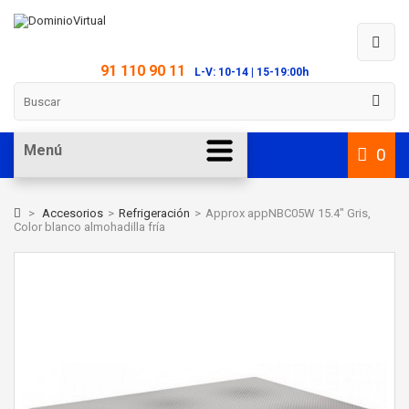
91 110 90 11
L-V: 10-14 | 15-19:00h
Menú
0
>
Accesorios
>
Refrigeración
>
Approx appNBC05W 15.4" Gris,
Color blanco almohadilla fría