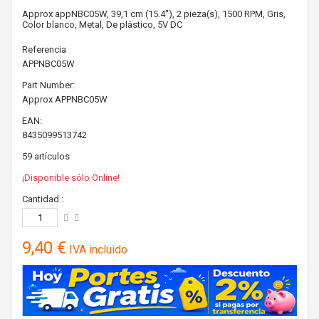
Approx appNBC05W, 39,1 cm (15.4"), 2 pieza(s), 1500 RPM, Gris,
Color blanco, Metal, De plástico, 5V DC
Referencia
APPNBC05W
Part Number:
Approx
APPNBC05W
EAN:
8435099513742
59
artículos
¡Disponible sólo Online!
Cantidad :
9,40 €
IVA incluido