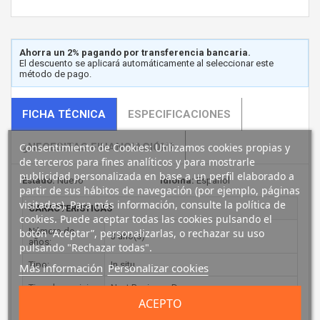
Ahorra un 2% pagando por transferencia bancaria.
El descuento se aplicará automáticamente al seleccionar este
método de pago.
FICHA TÉCNICA
ESPECIFICACIONES
Consentimiento de Cookies: Utilizamos cookies propias y
¿NECESITAS FINANCIACIÓN?
de terceros para fines analíticos y para mostrarle
publicidad personalizada en base a un perfil elaborado a
Estado:
Nuevo
Idioma:
Español
partir de sus hábitos de navegación (por ejemplo, páginas
visitadas). Para más información, consulte la política de
CARACTERÍSTICAS
cookies. Puede aceptar todas las cookies pulsando el
Número de
botón “Aceptar”, personalizarlas, o rechazar su uso
3 año(s)
años:
pulsando "Rechazar todas".
Tipo:
In situ
Más información
Personalizar cookies
Tipo de servicio:
Next Business Day
ACEPTO
Tiempo de
9 h