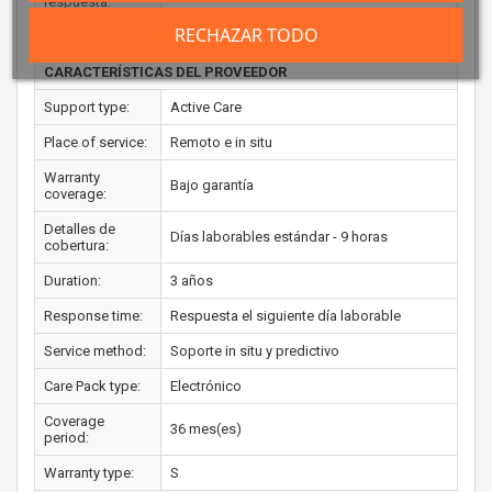
respuesta:
RECHAZAR TODO
Soporte en sitio:
Si
CARACTERÍSTICAS DEL PROVEEDOR
Support type:
Active Care
Place of service:
Remoto e in situ
Warranty
Bajo garantía
coverage:
Detalles de
Días laborables estándar - 9 horas
cobertura:
Duration:
3 años
Response time:
Respuesta el siguiente día laborable
Service method:
Soporte in situ y predictivo
Care Pack type:
Electrónico
Coverage
36 mes(es)
period:
Warranty type:
S