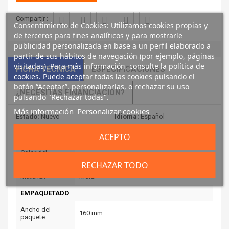
Compartir :
Consentimiento de Cookies: Utilizamos cookies propias y
de terceros para fines analíticos y para mostrarle
publicidad personalizada en base a un perfil elaborado a
partir de sus hábitos de navegación (por ejemplo, páginas
visitadas). Para más información, consulte la política de
FICHA TÉCNICA
ESPECIFICACIONES
cookies. Puede aceptar todas las cookies pulsando el
botón “Aceptar”, personalizarlas, o rechazar su uso
¿NECESITAS FINANCIACIÓN?
pulsando "Rechazar todas".
Más información
Personalizar cookies
Estado:
Nuevo
Idioma:
Español
ACEPTO
DETALLES TÉCNICOS
Color del
Metálico
producto:
RECHAZAR TODO
Material:
Metal
EMPAQUETADO
Ancho del
160 mm
paquete: