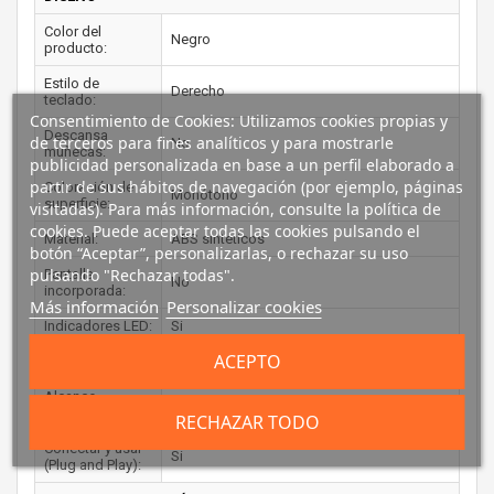
Color del
Negro
producto:
Estilo de
Derecho
teclado:
Consentimiento de Cookies: Utilizamos cookies propias y
Descansa
de terceros para fines analíticos y para mostrarle
No
muñecas:
publicidad personalizada en base a un perfil elaborado a
partir de sus hábitos de navegación (por ejemplo, páginas
Coloración de
Monótono
superficie:
visitadas). Para más información, consulte la política de
cookies. Puede aceptar todas las cookies pulsando el
Material:
ABS sintéticos
botón “Aceptar”, personalizarlas, o rechazar su uso
pulsando "Rechazar todas".
Pantalla
No
incorporada:
Más información
Personalizar cookies
Indicadores LED:
Si
ACEPTO
CARACTERÍSTICAS
Alcance
10 m
inalámbrico:
RECHAZAR TODO
Conectar y usar
Si
(Plug and Play):