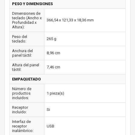
PESO Y DIMENSIONES
Dimensiones de
teclado (Ancho x
366,54 x 121,33 x 18,36 mm
Profundidad x
Altura):
Peso del
265 g
teclado:
Anchura del
8,96 cm
panel táctil:
Altura del panel
7,46 cm
táctil:
EMPAQUETADO
Número de
productos
1 pieza(s)
incluidos:
Receptor
Si
incluido:
Interfaz de
receptor
USB
inalámbrico: