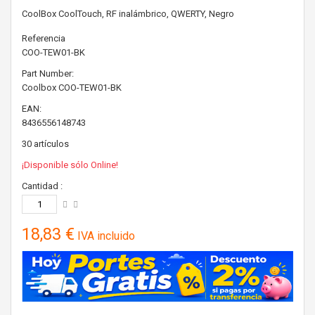
CoolBox CoolTouch, RF inalámbrico, QWERTY, Negro
Referencia
COO-TEW01-BK
Part Number:
Coolbox
COO-TEW01-BK
EAN:
8436556148743
30
artículos
¡Disponible sólo Online!
Cantidad :
18,83 €
IVA incluido