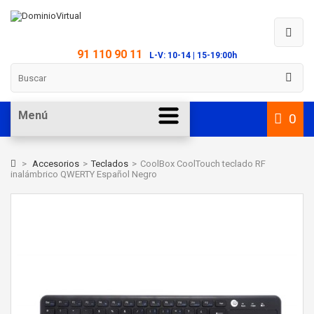
91 110 90 11
L-V: 10-14 | 15-19:00h
Menú
0
>
Accesorios
>
Teclados
>
CoolBox CoolTouch teclado RF
inalámbrico QWERTY Español Negro