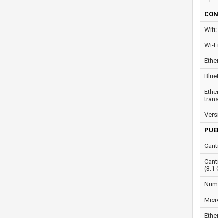
CON
Wifi:
Wi-F
Ether
Blue
Ethe
tran
Vers
PUE
Cant
Cant
(3.1 
Núme
Micr
Ethe