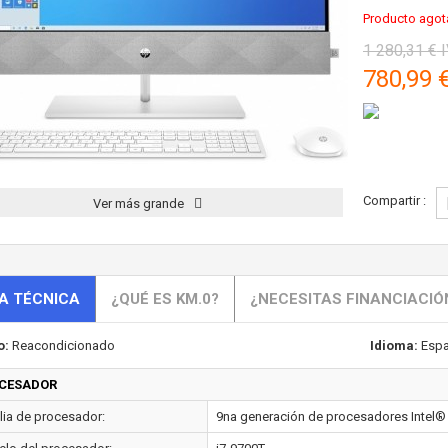
Producto agot
1 280,31 €
I
780,99 
Compartir :
Ver más grande
A TÉCNICA
¿QUÉ ES KM.0?
¿NECESITAS FINANCIACIÓ
o:
Reacondicionado
Idioma:
Espa
CESADOR
lia de procesador:
9na generación de procesadores Intel® 