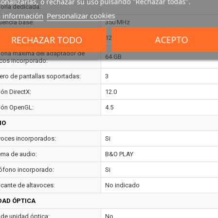
onalizarlas, o rechazar su uso pulsando "Rechazar todas".
ria dedicada:
 información
Personalizar cookies
uencia base:
350 MHz
RECHAZAR TODO
ACEPTO
uencia máxima:
1200 MHz
ria máxima del adaptador de
64 GB
icos incorporado:
ro de pantallas soportadas:
3
ión DirectX:
12.0
ión OpenGL:
4.5
IO
voces incorporados:
Si
ema de audio:
B&O PLAY
ófono incorporado:
Si
icante de altavoces:
No indicado
DAD ÓPTICA
 de unidad óptica:
No