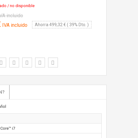
ado / no disponible
VA incluido
€
IVA incluido
Ahorra 499,32 € ( 39% Dto. )
N?
ñol
Core™ i7