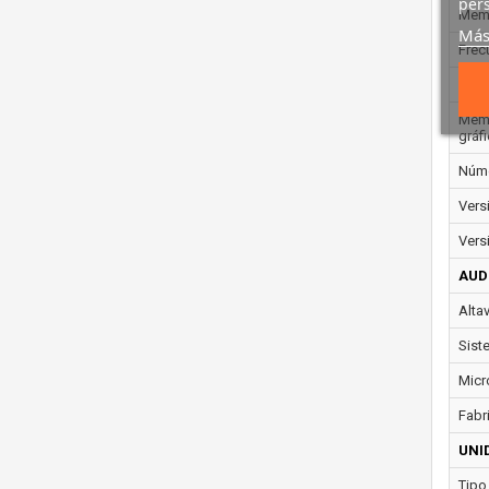
pers
Memo
Más
Frec
Frec
Memo
gráf
Núme
Vers
Vers
AUD
Alta
Sist
Micr
Fabr
UNI
Tipo