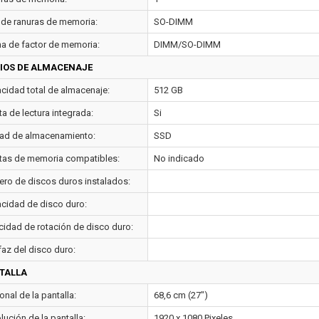
 de ranuras de memoria:
SO-DIMM
a de factor de memoria:
DIMM/SO-DIMM
IOS DE ALMACENAJE
cidad total de almacenaje:
512 GB
ta de lectura integrada:
Si
ad de almacenamiento:
SSD
etas de memoria compatibles:
No indicado
ro de discos duros instalados:
cidad de disco duro:
cidad de rotación de disco duro:
faz del disco duro:
TALLA
nal de la pantalla:
68,6 cm (27")
ución de la pantalla:
1920 x 1080 Pixeles