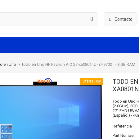
Contacto
o en Uno
>
Todo en Uno HP Pavilion AiO 27-xa0801nz - i7-9700T - 8 GB RAM
TODO EN 
Oferta Hoy
XA0801NZ
Todo en Uno H
(2.0GHz), 8GB
27" FHD UWVA 
(Español) - -K
Referencia
Part Number: