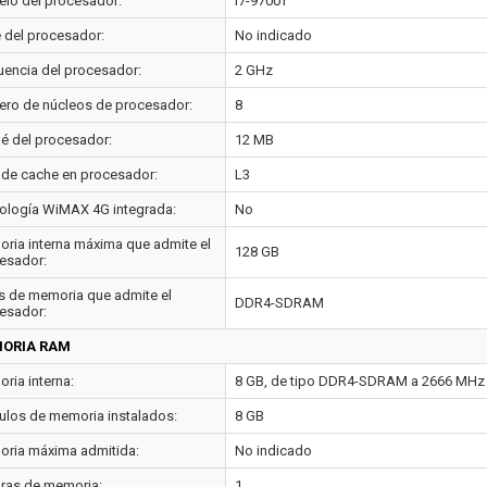
lo del procesador:
i7-9700T
e del procesador:
No indicado
uencia del procesador:
2 GHz
ro de núcleos de procesador:
8
é del procesador:
12 MB
 de cache en procesador:
L3
ología WiMAX 4G integrada:
No
ria interna máxima que admite el
128 GB
esador:
s de memoria que admite el
DDR4-SDRAM
esador:
ORIA RAM
ria interna:
8 GB, de tipo DDR4-SDRAM a 2666 MHz
los de memoria instalados:
8 GB
ria máxima admitida:
No indicado
ras de memoria:
1