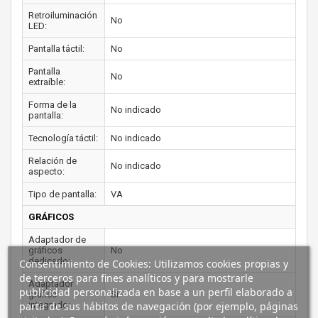
Retroiluminación
No
LED:
Pantalla táctil:
No
Pantalla
No
extraíble:
Forma de la
No indicado
pantalla:
Tecnología táctil:
No indicado
Relación de
No indicado
aspecto:
Tipo de pantalla:
VA
GRÁFICOS
Adaptador de
gráficos
No
dedicado:
Consentimiento de Cookies: Utilizamos cookies propias y
de terceros para fines analíticos y para mostrarle
Adaptador
publicidad personalizada en base a un perfil elaborado a
gráfico
Si
partir de sus hábitos de navegación (por ejemplo, páginas
integrado: