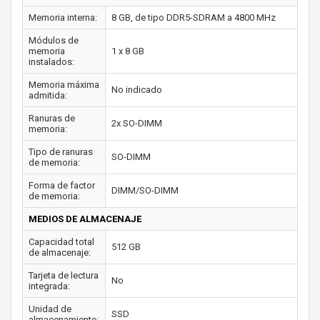
Memoria interna:
8 GB, de tipo DDR5-SDRAM a 4800 MHz
Módulos de
memoria
1 x 8 GB
instalados:
Memoria máxima
No indicado
admitida:
Ranuras de
2x SO-DIMM
memoria:
Tipo de ranuras
SO-DIMM
de memoria:
Forma de factor
DIMM/SO-DIMM
de memoria:
MEDIOS DE ALMACENAJE
Capacidad total
512 GB
de almacenaje:
Tarjeta de lectura
No
integrada:
Unidad de
SSD
almacenamiento: