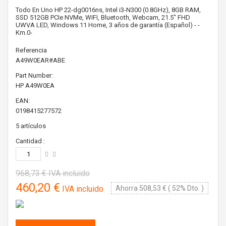
Todo En Uno HP 22-dg0016ns, Intel i3-N300 (0.8GHz), 8GB RAM,
SSD 512GB PCIe NVMe, WIFI, Bluetooth, Webcam, 21.5" FHD
UWVA LED, Windows 11 Home, 3 años de garantía (Español) - -
Km.0-
Referencia
A49W0EAR#ABE
Part Number:
HP
A49W0EA
EAN:
0198415277572
5
artículos
Cantidad :
968,73 €
IVA incluido
460,20 €
IVA incluido
Ahorra 508,53 € ( 52% Dto. )