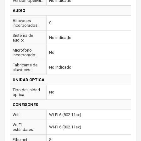
Versión OpenGL:
No indicado
AUDIO
Altavoces
Si
incorporados:
Sistema de
No indicado
audio:
Micrófono
No
incorporado:
Fabricante de
No indicado
altavoces:
UNIDAD ÓPTICA
Tipo de unidad
No
óptica:
CONEXIONES
Wifi:
Wi-Fi 6 (802.11ax)
Wi-Fi
Wi-Fi 6 (802.11ax)
estándares:
Ethernet:
Si