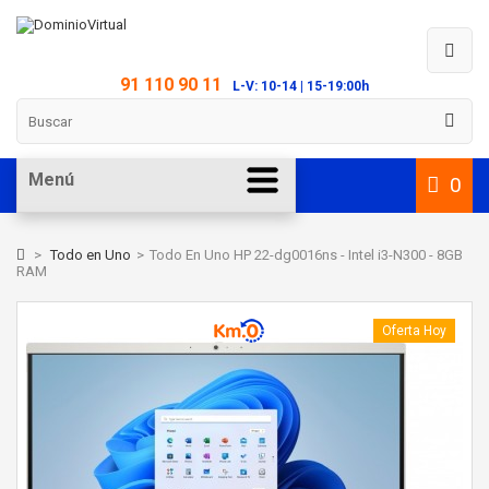
91 110 90 11
L-V: 10-14 | 15-19:00h
Menú
0
>
Todo en Uno
>
Todo En Uno HP 22-dg0016ns - Intel i3-N300 - 8GB
RAM
Oferta Hoy