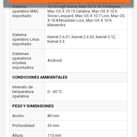
El Capitan, Mac OS X 10.12 Sierra, Mac OS X
Sistema
10.13 High Sierra, Mac OS X 10.14 Mojave,
operativo MAC
Mac OS X 10.15 Catalina, Mac OS X 10.6
soportado:
Snow Leopard, Mac OS X 10.7 Lion, Mac OS
X 10.8 Mountain Lion, Mac OS X 10.9
Mavericks
Sistema
Kernel 2.6.31, Kernel 2.6.33, Kernel 3.12,
operativo Linux
Kernel 3.3
soportado:
Sistemas
operativos
Android
móviles
soportados:
CONDICIONES AMBIENTALES
Intervalo de
temperatura
0 - 60 °C
operativa:
PESO Y DIMENSIONES
Ancho:
80 mm
Profundidad:
33 mm
Altura:
115 mm