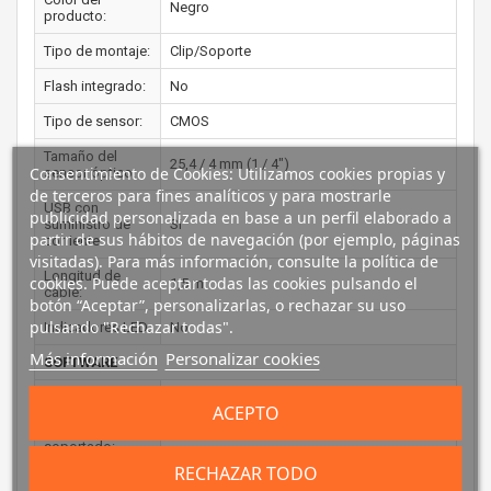
Negro
producto:
Tipo de montaje:
Clip/Soporte
Flash integrado:
No
Tipo de sensor:
CMOS
Tamaño del
25,4 / 4 mm (1 / 4")
Consentimiento de Cookies: Utilizamos cookies propias y
sensor óptico:
de terceros para fines analíticos y para mostrarle
USB con
publicidad personalizada en base a un perfil elaborado a
suministro de
Si
partir de sus hábitos de navegación (por ejemplo, páginas
corriente:
visitadas). Para más información, consulte la política de
Longitud de
cookies. Puede aceptar todas las cookies pulsando el
1,5 m
cable:
botón “Aceptar”, personalizarlas, o rechazar su uso
pulsando "Rechazar todas".
Indicadores LED:
No
Más información
Personalizar cookies
SOFTWARE
Sistema
ACEPTO
operativo
Windows 10, Windows 7, Windows 8,
Windows
Windows XP
soportado:
RECHAZAR TODO
Mac OS X 10.10 Yosemite, Mac OS X 10.11