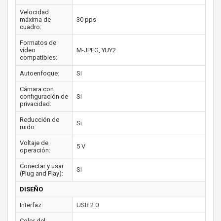
Velocidad
máxima de
30 pps
cuadro:
Formatos de
vídeo
M-JPEG, YUY2
compatibles:
Autoenfoque:
Si
Cámara con
configuración de
Si
privacidad:
Reducción de
Si
ruido:
Voltaje de
5 V
operación:
Conectar y usar
Si
(Plug and Play):
DISEÑO
Interfaz:
USB 2.0
Color del