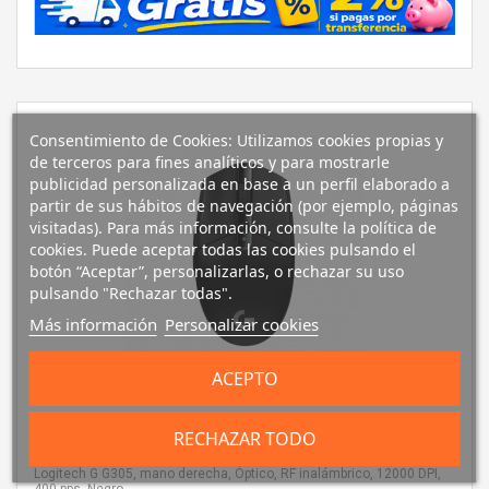
Consentimiento de Cookies: Utilizamos cookies propias y
de terceros para fines analíticos y para mostrarle
publicidad personalizada en base a un perfil elaborado a
partir de sus hábitos de navegación (por ejemplo, páginas
visitadas). Para más información, consulte la política de
cookies. Puede aceptar todas las cookies pulsando el
botón “Aceptar”, personalizarlas, o rechazar su uso
pulsando "Rechazar todas".
Más información
Personalizar cookies
Comprar
ACEPTO
Logitech G G305 ratón mano derecha RF inalámbrico
RECHAZAR TODO
Óptico 12000 DPI
Logitech G G305, mano derecha, Óptico, RF inalámbrico, 12000 DPI,
400 pps, Negro