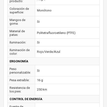
producto:
Coloración de
Monótono
superficie:
Mangos de
Si
goma:
Material de
Politetrafluoroetileno (PTFE)
patas:
Iluminación:
Si
Iluminación de
Rojo/Verde/Azul
color:
ERGONOMÍA
Peso
Si
personalizable:
Pesa extraíble:
16 g
Resistencia de
250 km
los pies:
CONTROL DE ENERGÍA
Fuente de