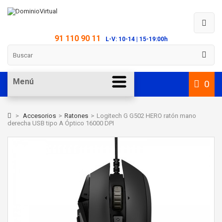
91 110 90 11
L-V: 10-14 | 15-19:00h
Menú
0
>
Accesorios
>
Ratones
>
Logitech G G502 HERO ratón mano
derecha USB tipo A Óptico 16000 DPI