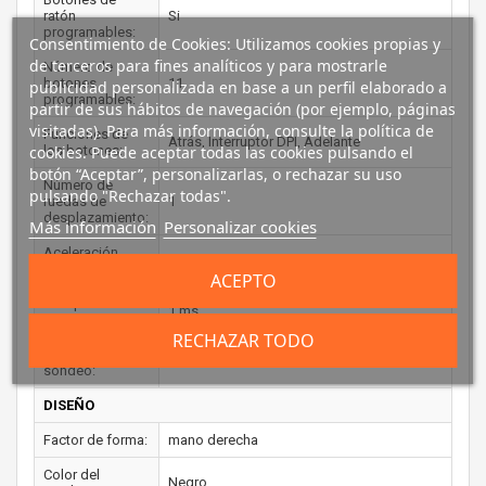
ratón
Si
programables:
Consentimiento de Cookies: Utilizamos cookies propias y
de terceros para fines analíticos y para mostrarle
Número de
botones
11
publicidad personalizada en base a un perfil elaborado a
programables:
partir de sus hábitos de navegación (por ejemplo, páginas
visitadas). Para más información, consulte la política de
Funciones de
Atrás, Interruptor DPI, Adelante
los botones:
cookies. Puede aceptar todas las cookies pulsando el
botón “Aceptar”, personalizarlas, o rechazar su uso
Número de
pulsando "Rechazar todas".
ruedas de
1
desplazamiento:
Más información
Personalizar cookies
Aceleración
40 G
(máx.):
ACEPTO
Tiempo de
1 ms
respuesta:
RECHAZAR TODO
Frecuencia de
1000 Hz
sondeo:
DISEÑO
Factor de forma:
mano derecha
Color del
Negro