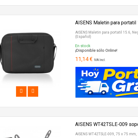
AISENS Maletin para portatil
AISENS Maletin para portatil 15.6, Ne
(Español)
En stock
¡Disponible sólo Online!
11,14 €
IVA Incl.
AISENS WT42TSLE-009 soport
AISENS WT42TSLE-009, 75 x 75 mm, 2