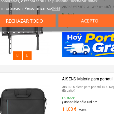
onalizarlas, o rechazar su uso pulsando "Rechazar todas".
AISENS WT55F-013, 139,7 cm (55"), 8
 información
Personalizar cookies
En stock
¡Disponible sólo Online!
RECHAZAR TODO
ACEPTO
10,43 €
IVA Incl.
AISENS Maletin para portatil
AISENS Maletin para portatil 15.6, Ne
(Español)
En stock
¡Disponible sólo Online!
11,00 €
IVA Incl.