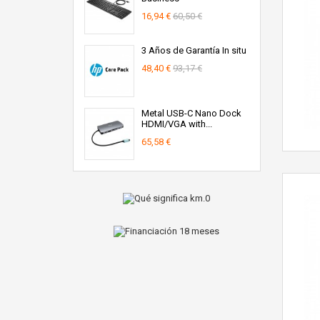
16,94 €
60,50 €
3 Años de Garantía In situ
48,40 €
93,17 €
Metal USB-C Nano Dock
HDMI/VGA with...
65,58 €