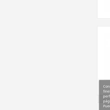
Cons
fine
perf
pági
Pued