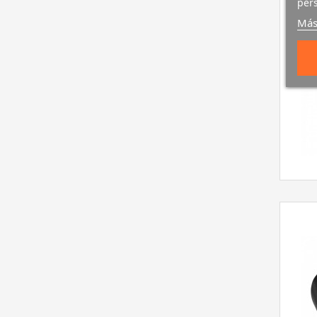
pers
Más