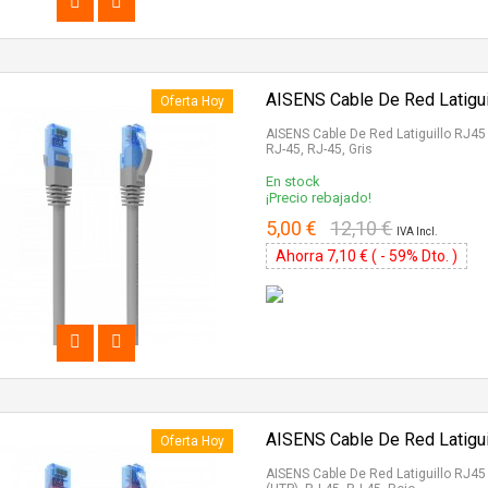
AISENS Cable De Red Latigui
Oferta Hoy
AISENS Cable De Red Latiguillo RJ45
RJ-45, RJ-45, Gris
En stock
¡Precio rebajado!
5,00 €
12,10 €
IVA Incl.
Ahorra 7,10 € ( - 59% Dto. )
AISENS Cable De Red Latigui
Oferta Hoy
AISENS Cable De Red Latiguillo RJ45