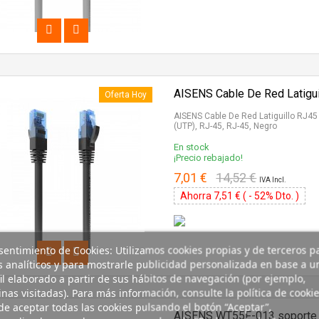
AISENS Cable De Red Latigu
Oferta Hoy
AISENS Cable De Red Latiguillo RJ4
(UTP), RJ-45, RJ-45, Negro
En stock
¡Precio rebajado!
7,01 €
14,52 €
IVA Incl.
Ahorra 7,51 € ( - 52% Dto. )
entimiento de Cookies: Utilizamos cookies propias y de terceros p
s analíticos y para mostrarle publicidad personalizada en base a u
il elaborado a partir de sus hábitos de navegación (por ejemplo,
nas visitadas). Para más información, consulte la política de cookie
e aceptar todas las cookies pulsando el botón “Aceptar”,
AISENS WT55F-013 soporte p