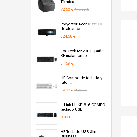
Térmica...
72,60 €
477,95 €
Proyector Acer X1229HP
de alcance...
324,58 €
Logitech MK270 Español
RF inalámbrico...
31,59 €
HP Combo de teclado y
ratón...
39,00 €
59,29 €
L-Link LL-KB-816-COMBO
teclado USB...
9,00 €
HP Teclado USB Slim
Business