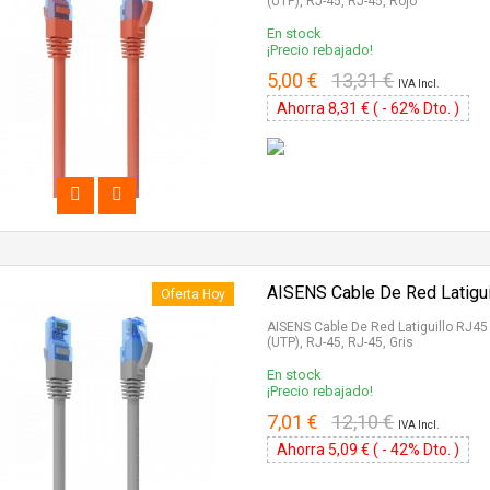
(UTP), RJ-45, RJ-45, Rojo
En stock
¡Precio rebajado!
5,00 €
13,31 €
IVA Incl.
Ahorra 8,31 € ( - 62% Dto. )
AISENS Cable De Red Latigui
Oferta Hoy
AISENS Cable De Red Latiguillo RJ45
(UTP), RJ-45, RJ-45, Gris
En stock
¡Precio rebajado!
7,01 €
12,10 €
IVA Incl.
Ahorra 5,09 € ( - 42% Dto. )