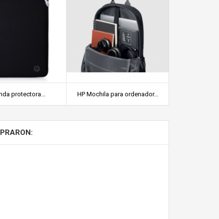
da protectora...
HP Mochila para ordenador...
Lenovo B210 
MPRARON: