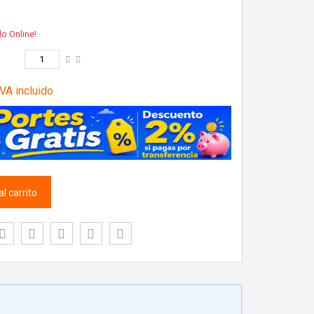
lo Online!
VA incluido
l carrito