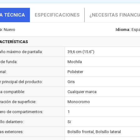
A TÉCNICA
ESPECIFICACIONES
¿NECESITAS FINANCI
o:
Nuevo
Idioma:
Espa
ACTERÍSTICAS
ño máximo de pantalla:
39,6 cm (15.6")
 de funda:
Mochila
ial:
Poliéster
 principal del producto:
Gris
a compatible:
Cualquier marca
ración de superficie:
Monocromo
ro de compartimentos:
1
llo delantero:
Si
as exteriores:
Bolsillo frontal, Bolsillo lateral