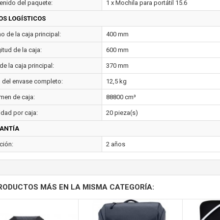
enido del paquete:
1 x Mochila para portátil 15.6
OS LOGÍSTICOS
 de la caja principal:
400 mm
tud de la caja:
600 mm
de la caja principal:
370 mm
 del envase completo:
12,5 kg
men de caja:
88800 cm³
idad por caja:
20 pieza(s)
ANTÍA
ción:
2 años
RODUCTOS MÁS EN LA MISMA CATEGORÍA: