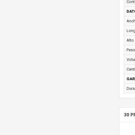
Cont
DAT
Ancho
Longi
Alto 
Peso
Volu
Cant
GAR
Dura
30 P