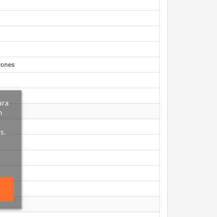
ayones
ara
n
s.