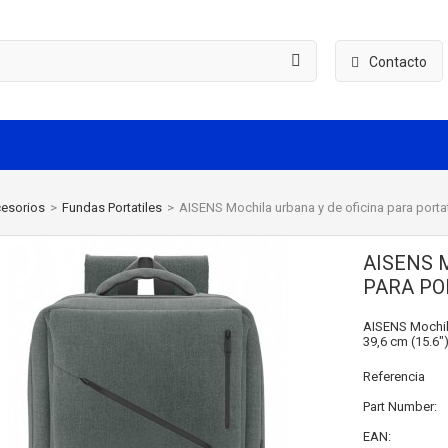
Contacto
esorios
>
Fundas Portatiles
>
AISENS Mochila urbana y de oficina para portati
AISENS 
PARA POR
AISENS Mochila 
39,6 cm (15.6"
Referencia
Part Number:
EAN: