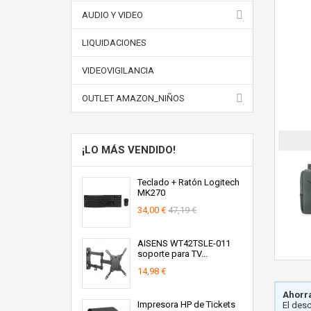
AUDIO Y VIDEO
LIQUIDACIONES
VIDEOVIGILANCIA
OUTLET AMAZON_NIÑOS
¡LO MÁS VENDIDO!
Teclado + Ratón Logitech
MK270
34,00 €
47,19 €
AISENS WT42TSLE-011
soporte para TV...
14,98 €
Ahorra
Impresora HP de Tickets
El des