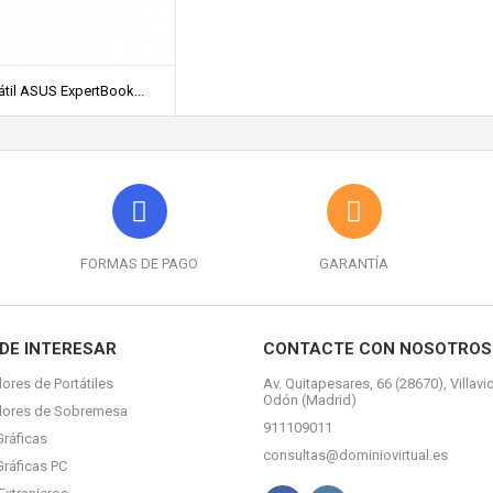
átil ASUS ExpertBook...
FORMAS DE PAGO
GARANTÍA
DE INTERESAR
CONTACTE CON NOSOTROS
ores de Portátiles
Av. Quitapesares, 66 (28670), Villavi
Odón (Madrid)
dores de Sobremesa
911109011
Gráficas
consultas@dominiovirtual.es
Gráficas PC