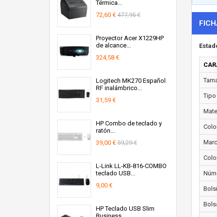
Térmica...
72,60 €
477,95 €
FICH
Proyector Acer X1229HP
de alcance...
Estad
324,58 €
CAR
Tama
Logitech MK270 Español
RF inalámbrico...
Tipo
31,59 €
Mater
HP Combo de teclado y
Color
ratón...
Marc
39,00 €
59,29 €
Colo
L-Link LL-KB-816-COMBO
teclado USB...
Núme
9,00 €
Bolsi
Bols
HP Teclado USB Slim
Business