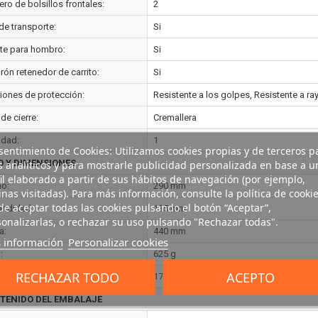
ro de bolsillos frontales:
2
de transporte:
Si
nte para hombro:
Si
rón retenedor de carrito:
Si
iones de protección:
Resistente a los golpes, Resistente a r
de cierre:
Cremallera
idad:
1
entimiento de Cookies: Utilizamos cookies propias y de terceros p
s analíticos y para mostrarle publicidad personalizada en base a u
O Y DIMENSIONES
il elaborado a partir de sus hábitos de navegación (por ejemplo,
o:
290 mm
nas visitadas). Para más información, consulte la política de cookie
e aceptar todas las cookies pulsando el botón “Aceptar”,
undidad:
135 mm
onalizarlas, o rechazar su uso pulsando "Rechazar todas".
a:
440 mm
 información
Personalizar cookies
:
625 g
RECHAZAR TODO
ACEPTO
men del paquete:
17226 cm³
TENIDO DEL EMBALAJE