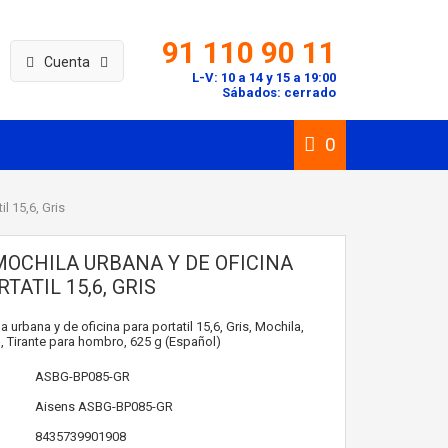
91 110 90 11
Cuenta
L-V: 10 a 14 y 15 a 19:00
Sábados: cerrado
0
l 15,6, Gris
MOCHILA URBANA Y DE OFICINA
TATIL 15,6, GRIS
urbana y de oficina para portatil 15,6, Gris, Mochila,
), Tirante para hombro, 625 g (Español)
ASBG-BP085-GR
Aisens
ASBG-BP085-GR
8435739901908