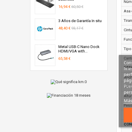
Núme
16,94 €
60,50 €
Asa 
Tira
3 Años de Garantía In situ
48,40 €
93,17 €
Cintu
Func
Metal USB-C Nano Dock
Tipo 
HDMI/VGA with...
Cant
65,58 €
Cons
fine
PES
perf
Anch
pági
Pued
Prof
pers
Altur
Más
Peso
Volu
CON