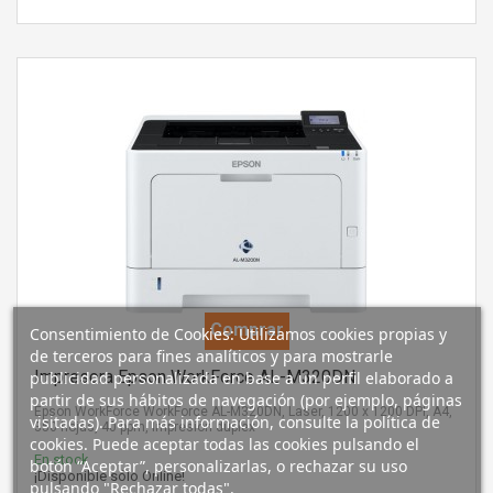
Comprar
Consentimiento de Cookies: Utilizamos cookies propias y
de terceros para fines analíticos y para mostrarle
Impresora Epson WorkForce AL-M320DN
publicidad personalizada en base a un perfil elaborado a
partir de sus hábitos de navegación (por ejemplo, páginas
Epson WorkForce WorkForce AL-M320DN, Laser, 1200 x 1200 DPI, A4,
visitadas). Para más información, consulte la política de
350 hojas, 40 ppm, Impresión dúplex
cookies. Puede aceptar todas las cookies pulsando el
En stock
botón “Aceptar”, personalizarlas, o rechazar su uso
¡Disponible sólo Online!
pulsando "Rechazar todas".