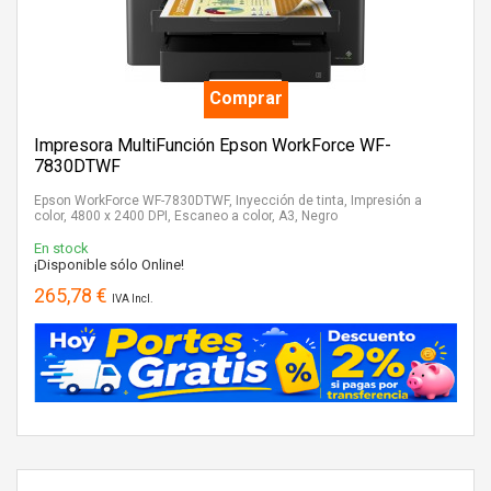
Comprar
Impresora MultiFunción Epson WorkForce WF-
7830DTWF
Epson WorkForce WF-7830DTWF, Inyección de tinta, Impresión a
color, 4800 x 2400 DPI, Escaneo a color, A3, Negro
En stock
¡Disponible sólo Online!
265,78 €
IVA Incl.