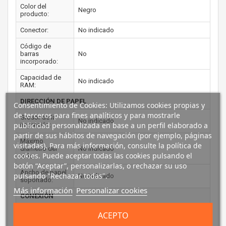
Color del
Negro
producto:
Conector:
No indicado
Código de
barras
No
incorporado:
Capacidad de
No indicado
RAM:
DIRECCIÓN DE PAPEL
Consentimiento de Cookies: Utilizamos cookies propias y
de terceros para fines analíticos y para mostrarle
Grosor de la
No indicado
publicidad personalizada en base a un perfil elaborado a
impresión:
partir de sus hábitos de navegación (por ejemplo, páginas
Máximo
visitadas). Para más información, consulte la política de
diámetro del
No indicado
cookies. Puede aceptar todas las cookies pulsando el
rollo:
botón “Aceptar”, personalizarlas, o rechazar su uso
Ancho de papel
pulsando "Rechazar todas".
No indicado
soportado:
Más información
Personalizar cookies
CONEXIÓN
Ethernet:
No
ACEPTO