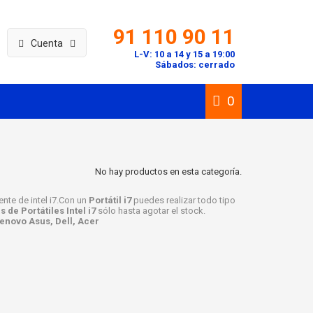
91 110 90 11
Cuenta
L-V: 10 a 14 y 15 a 19:00
Sábados: cerrado
0
No hay productos en esta categoría.
ente de intel i7.Con un
Portátil i7
puedes realizar todo tipo
s de Portátiles Intel i7
sólo hasta agotar el stock.
 Lenovo Asus, Dell, Acer