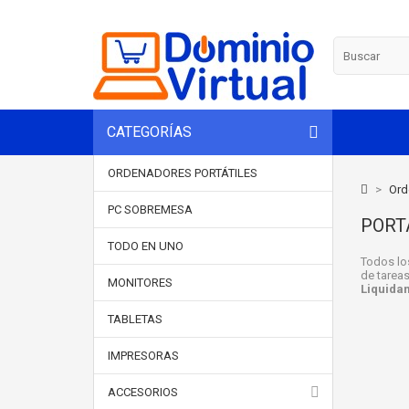
CATEGORÍAS
ORDENADORES PORTÁTILES
>
Ord
PC SOBREMESA
PORTÁ
TODO EN UNO
Todos l
de tareas
MONITORES
Liquidam
TABLETAS
IMPRESORAS
ACCESORIOS