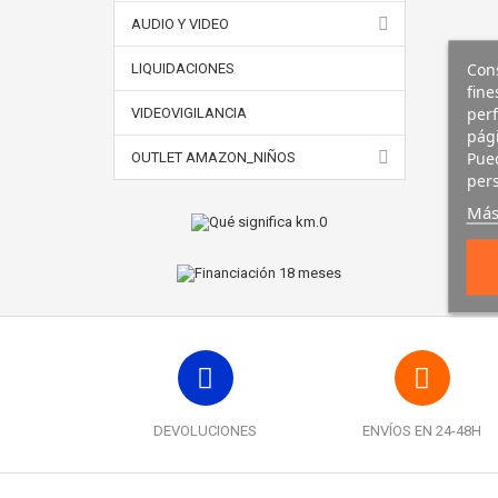
AUDIO Y VIDEO
Cons
LIQUIDACIONES
fine
perf
VIDEOVIGILANCIA
pági
Pued
OUTLET AMAZON_NIÑOS
pers
Más
DEVOLUCIONES
ENVÍOS EN 24-48H