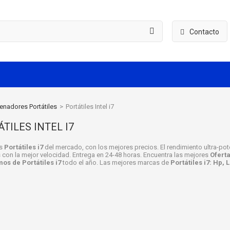
Contacto
enadores Portátiles
>
Portátiles Intel i7
TILES INTEL I7
os
Portátiles i7
del mercado, con los mejores precios. El rendimiento ultra-pot
 con la mejor velocidad. Entrega en 24-48 horas. Encuentra las mejores
Oferta
os de Portátiles i7
todo el año. Las mejores marcas de
Portátiles i7: Hp,