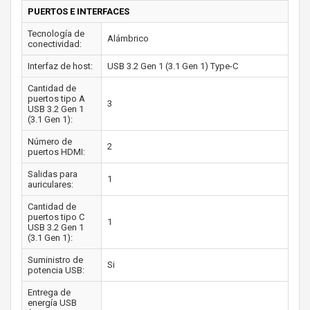
PUERTOS E INTERFACES
Tecnología de
Alámbrico
conectividad:
Interfaz de host:
USB 3.2 Gen 1 (3.1 Gen 1) Type-C
Cantidad de
puertos tipo A
3
USB 3.2 Gen 1
(3.1 Gen 1):
Número de
2
puertos HDMI:
Salidas para
1
auriculares:
Cantidad de
puertos tipo C
1
USB 3.2 Gen 1
(3.1 Gen 1):
Suministro de
Si
potencia USB:
Entrega de
energía USB