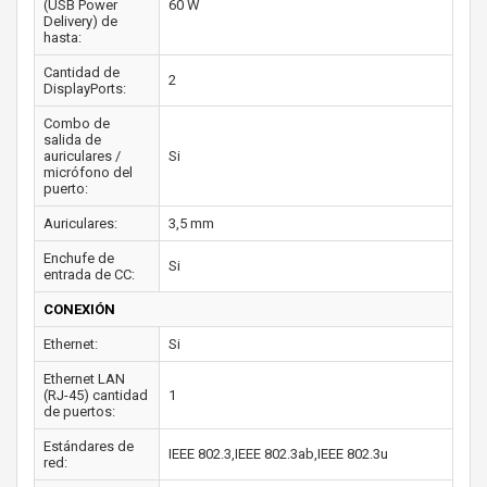
(USB Power
60 W
Delivery) de
hasta:
Cantidad de
2
DisplayPorts:
Combo de
salida de
auriculares /
Si
micrófono del
puerto:
Auriculares:
3,5 mm
Enchufe de
Si
entrada de CC:
CONEXIÓN
Ethernet:
Si
Ethernet LAN
(RJ-45) cantidad
1
de puertos:
Estándares de
IEEE 802.3,IEEE 802.3ab,IEEE 802.3u
red: