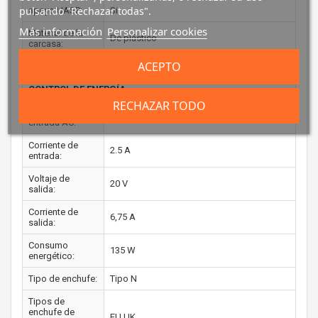
pulsando "Rechazar todas".
apoyo UASP:
Si
Más información
Personalizar cookies
Material de la
De plástico
carcasa:
ACEPTO
Certificación:
CE, FCC, REACH
CONTROL DE ENERGÍA
RECHAZAR TODO
Voltaje de
100 - 240 V
entrada AC:
Corriente de
2.5 A
entrada:
Voltaje de
20 V
salida:
Corriente de
6,75 A
salida:
Consumo
135 W
energético:
Tipo de enchufe:
Tipo N
Tipos de
enchufe de
EU,UK