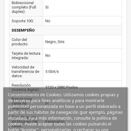
Bidireccional
completo (Full
Si
duplex):
Soporte 10G:
No
DESEMPEÑO
Color del
Negro, Gris
producto:
Tarjeta de lectura
No
integrada:
Velocidad de
transferencia de
5 Gbit/s
datos:
Resolución
5120 x 2880 Pixeles
(máxima digital):
Consentimiento de Cookies: Utilizamos cookies propias y
Ranura para
de terceros para fines analíticos y para mostrarle
cable de
Si
publicidad personalizada en base a un perfil elaborado a
seguridad:
partir de sus hábitos de navegación (por ejemplo, páginas
Tipo de ranura
visitadas). Para más información, consulte la política de
de bloqueo del
Kensington
cookies. Puede aceptar todas las cookies pulsando el
cable:
botón “Aceptar”, personalizarlas, o rechazar su uso