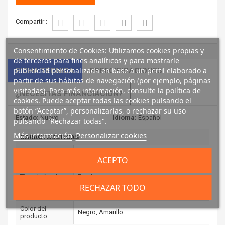
Compartir :
Consentimiento de Cookies: Utilizamos cookies propias y
de terceros para fines analíticos y para mostrarle
publicidad personalizada en base a un perfil elaborado a
FICHA TÉCNICA
ESPECIFICACIONES
partir de sus hábitos de navegación (por ejemplo, páginas
visitadas). Para más información, consulte la política de
¿NECESITAS FINANCIACIÓN?
cookies. Puede aceptar todas las cookies pulsando el
botón “Aceptar”, personalizarlas, o rechazar su uso
Estado:
Nuevo
Idioma:
Español
pulsando "Rechazar todas".
Más información
Personalizar cookies
CARACTERÍSTICAS
Tamaño máximo
22,6 cm (8.9")
ACEPTO
de pantalla:
Tipo de funda:
Funda
RECHAZAR TODO
Material:
Neopreno
Color del
Negro, Amarillo
producto: