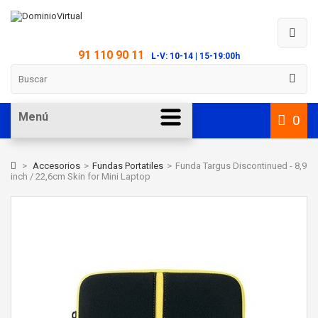
91 110 90 11
L-V: 10-14 | 15-19:00h
Menú
0
>
Accesorios
>
Fundas Portatiles
>
Funda Targus Discontinued - 8,9
inch / 22,6cm Skin for Mini Laptop