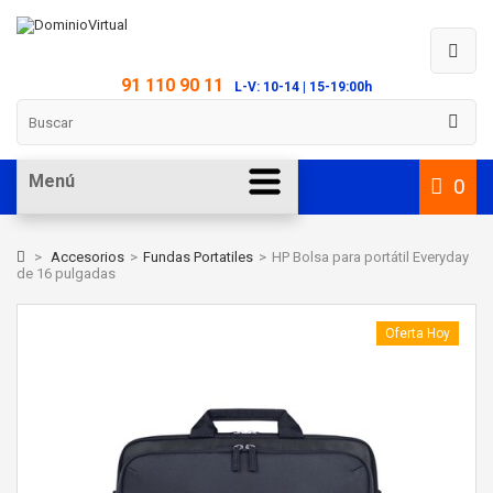
91 110 90 11
L-V: 10-14 | 15-19:00h
Menú
0
>
Accesorios
>
Fundas Portatiles
>
HP Bolsa para portátil Everyday
de 16 pulgadas
Oferta Hoy