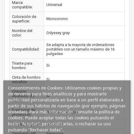
Marca
Universal
compatible:
Coloración de
Monocromo
superficie:
Nombre del
Odyssey gray
color:
Se adapta a la mayoría de ordenadores
Compatibilidad:
portátiles con un tamaño máximo de 16
pulgadas
Tirante para
Si
hombro:
Cinta de hombro
Si
extraíble:
Consentimiento de Cookies: Utilizamos cookies propias y
Cinturón
de terceros para fines analíticos y para mostrarle
retenedor de
Si
publicidad personalizada en base a un perfil elaborado a
carrito:
partir de sus hábitos de navegación (por ejemplo, páginas
Funciones de
visitadas). Para más información, consulte la política de
Resistente al agua
protección:
cookies. Puede aceptar todas las cookies pulsando el
botón “Aceptar”, personalizarlas, o rechazar su uso
País de origen:
Indonesia
pulsando "Rechazar todas".
Segmento HP:
Negocios