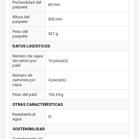
Profundidad del
60 mm
paquete:
Altura del
305 mm
paquete:
Peso del
537 g
paquete:
DATOS LOGÍSTICOS
Número de cajas
de cartón por
16 pieza(s)
palé:
Número de
cartones por
4 pieza(s)
capa:
Peso del palé:
163,4 kg
OTRAS CARACTERÍSTICAS
Resistente al
Si
agua:
SOSTENIBILIDAD
Cumplimiento de