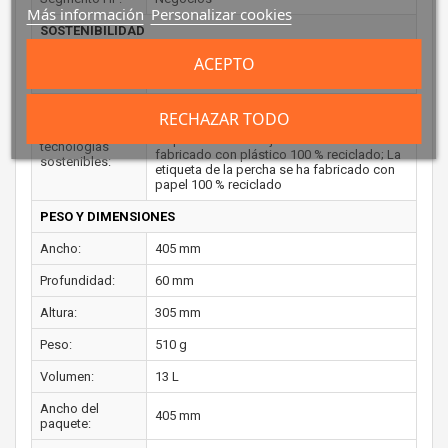
Más información
Personalizar cookies
SOSTENIBILIDAD
ACEPTO
Certificados de
Forest Stewardship Council (FSC)
sostenibilidad:
Embalaje con certificación FSC; 60 % de
RECHAZAR TODO
plástico reciclado posconsumo; La bolsa
Materiales y
de polietileno de baja densidad se ha
tecnologías
fabricado con plástico 100 % reciclado; La
sostenibles:
etiqueta de la percha se ha fabricado con
papel 100 % reciclado
PESO Y DIMENSIONES
Ancho:
405 mm
Profundidad:
60 mm
Altura:
305 mm
Peso:
510 g
Volumen:
13 L
Ancho del
405 mm
paquete: