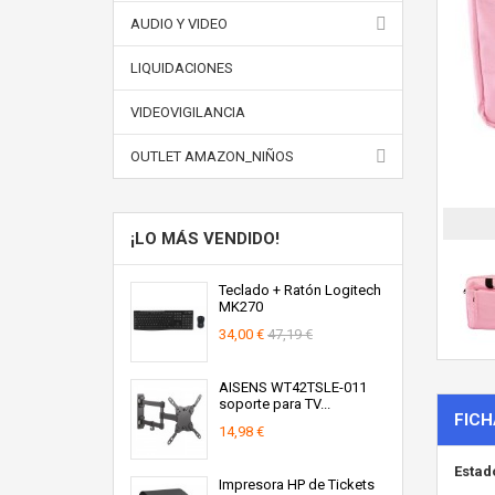
AUDIO Y VIDEO
LIQUIDACIONES
VIDEOVIGILANCIA
OUTLET AMAZON_NIÑOS
¡LO MÁS VENDIDO!
Teclado + Ratón Logitech
MK270
34,00 €
47,19 €
AISENS WT42TSLE-011
soporte para TV...
FICH
14,98 €
Estad
Impresora HP de Tickets