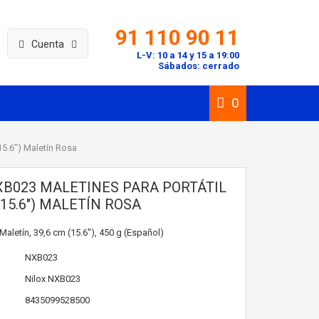
91 110 90 11
Cuenta
L-V: 10 a 14 y 15 a 19:00
Sábados: cerrado
0
15.6") Maletín Rosa
XB023 MALETINES PARA PORTÁTIL
(15.6") MALETÍN ROSA
Maletín, 39,6 cm (15.6"), 450 g (Español)
NXB023
Nilox
NXB023
8435099528500