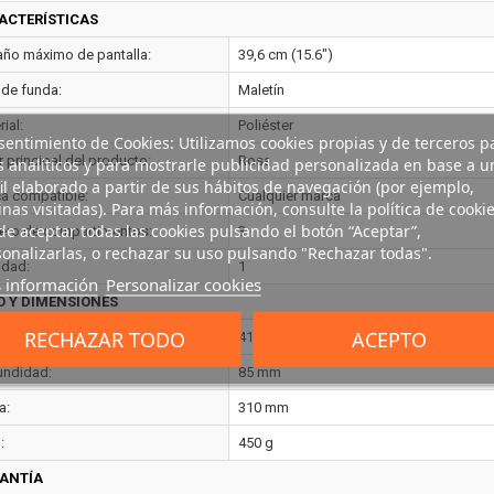
ACTERÍSTICAS
ño máximo de pantalla:
39,6 cm (15.6")
 de funda:
Maletín
ial:
Poliéster
entimiento de Cookies: Utilizamos cookies propias y de terceros p
 principal del producto:
Rosa
s analíticos y para mostrarle publicidad personalizada en base a u
il elaborado a partir de sus hábitos de navegación (por ejemplo,
a compatible:
Cualquier marca
nas visitadas). Para más información, consulte la política de cookie
e aceptar todas las cookies pulsando el botón “Aceptar”,
ro de compartimentos:
3
onalizarlas, o rechazar su uso pulsando "Rechazar todas".
idad:
1
 información
Personalizar cookies
O Y DIMENSIONES
RECHAZAR TODO
ACEPTO
o:
410 mm
undidad:
85 mm
a:
310 mm
:
450 g
ANTÍA