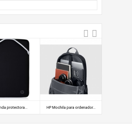
da protectora...
HP Mochila para ordenador...
Lenovo B210 