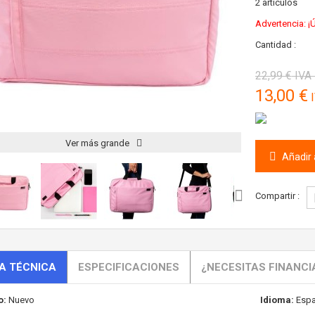
2
artículos
Advertencia: ¡Ú
Cantidad :
22,99 €
IVA 
13,00 €
I
Ver más grande
Añadir a
Compartir :
A TÉCNICA
ESPECIFICACIONES
¿NECESITAS FINANCI
o:
Nuevo
Idioma:
Espa