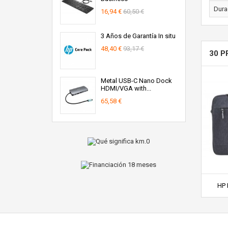
Dura
16,94 €
60,50 €
3 Años de Garantía In situ
48,40 €
93,17 €
30 P
Metal USB-C Nano Dock
HDMI/VGA with...
65,58 €
HP 