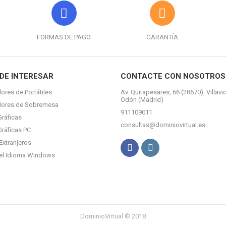
FORMAS DE PAGO
GARANTÍA
DE INTERESAR
CONTACTE CON NOSOTROS
ores de Portátiles
Av. Quitapesares, 66 (28670), Villavi
Odón (Madrid)
dores de Sobremesa
911109011
Gráficas
consultas@dominiovirtual.es
Gráficas PC
Extranjeros
el Idioma Windows
DominioVirtual © 2018