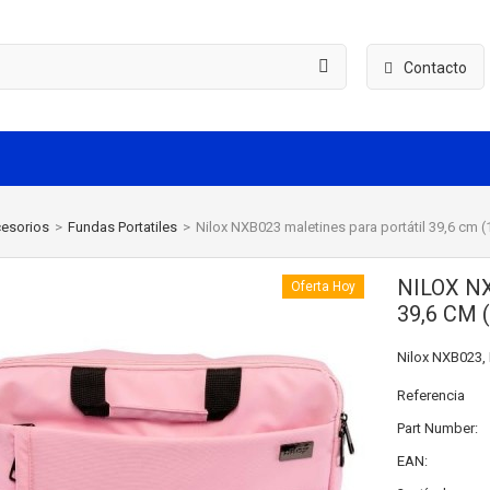
Contacto
esorios
>
Fundas Portatiles
>
Nilox NXB023 maletines para portátil 39,6 cm (
NILOX N
Oferta Hoy
39,6 CM 
Nilox NXB023, 
Referencia
Part Number:
EAN: