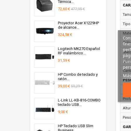
Térmica...
CAR
72,60 €
477,95 €
Tama
Proyector Acer X1229HP
Tipo
de alcance...
Mater
324,58 €
Cons
Color
fine
Logitech MK270 Español
perf
Marc
RF inalámbrico...
pági
31,59 €
Pued
Núme
pers
Cant
HP Combo de teclado y
Más
ratón...
PES
39,00 €
59,29 €
Anch
Prof
L-Link LL-KB-816-COMBO
teclado USB...
Altur
9,00 €
Peso
HP Teclado USB Slim
GAR
Business