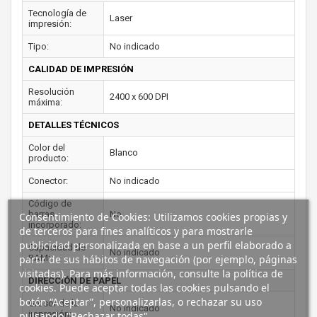
Tecnología de
Laser
impresión:
Tipo:
No indicado
CALIDAD DE IMPRESIÓN
Resolución
2400 x 600 DPI
máxima:
DETALLES TÉCNICOS
Color del
Blanco
producto:
Conector:
No indicado
Código de
barras
No
Consentimiento de Cookies: Utilizamos cookies propias y
incorporado:
de terceros para fines analíticos y para mostrarle
publicidad personalizada en base a un perfil elaborado a
Capacidad de
No indicado
partir de sus hábitos de navegación (por ejemplo, páginas
RAM:
visitadas). Para más información, consulte la política de
DIRECCIÓN DE PAPEL
cookies. Puede aceptar todas las cookies pulsando el
botón “Aceptar”, personalizarlas, o rechazar su uso
Grosor de la
No indicado
impresión:
pulsando "Rechazar todas".