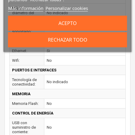
Más información
Personalizar cookies
Máximo
diámetro del
No indicado
rollo:
ACEPTO
Ancho de papel
No indicado
soportado:
RECHAZAR TODO
CONEXIÓN
Ethernet:
Si
Wifi:
No
PUERTOS E INTERFACES
Tecnología de
No indicado
conectividad:
MEMORIA
Memoria Flash:
No
CONTROL DE ENERGÍA
USB con
suministro de
No
corriente: