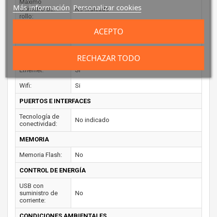
Máximo
Más información
Personalizar cookies
diámetro del
No indicado
rollo:
ACEPTO
Ancho de papel
No indicado
soportado:
CONEXIÓN
RECHAZAR TODO
Ethernet:
Si
Wifi:
Si
PUERTOS E INTERFACES
Tecnología de
No indicado
conectividad:
MEMORIA
Memoria Flash:
No
CONTROL DE ENERGÍA
USB con
suministro de
No
corriente:
CONDICIONES AMBIENTALES