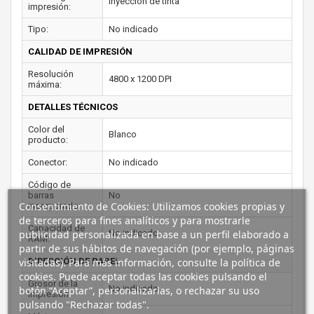
Inyección de tinta
impresión:
Tipo:
No indicado
CALIDAD DE IMPRESIÓN
Resolución
4800 x 1200 DPI
máxima:
DETALLES TÉCNICOS
Color del
Blanco
producto:
Conector:
No indicado
Código de
barras
No
Consentimiento de Cookies: Utilizamos cookies propias y
incorporado:
de terceros para fines analíticos y para mostrarle
Capacidad de
publicidad personalizada en base a un perfil elaborado a
No indicado
RAM:
partir de sus hábitos de navegación (por ejemplo, páginas
visitadas). Para más información, consulte la política de
DIRECCIÓN DE PAPEL
cookies. Puede aceptar todas las cookies pulsando el
Grosor de la
No indicado
botón “Aceptar”, personalizarlas, o rechazar su uso
impresión:
pulsando "Rechazar todas".