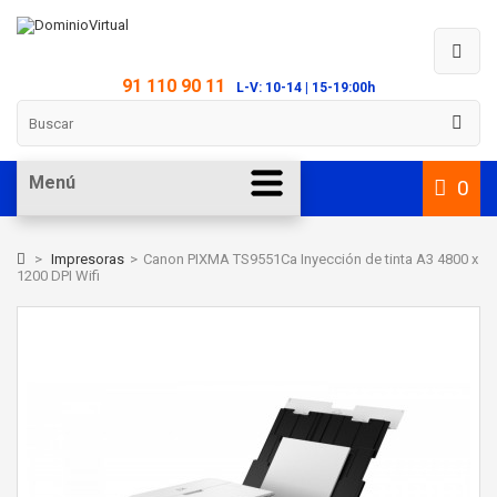
91 110 90 11
L-V: 10-14 | 15-19:00h
Menú
0
>
Impresoras
>
Canon PIXMA TS9551Ca Inyección de tinta A3 4800 x
1200 DPI Wifi